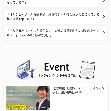
なっている？」
「オリンピック・新幹線開通・祇園祭！ 今いちばんノリにのっている
都道府県Top５は？」
「「リア充自慢」としか思えない！ SNSの投稿7選「大人数でバーベ
キュー」「2人分のご飯の写真」」
オンラインイベントの参加申込
【大林組】転勤&ジョブローテは怖くな
い！九州の現場から設