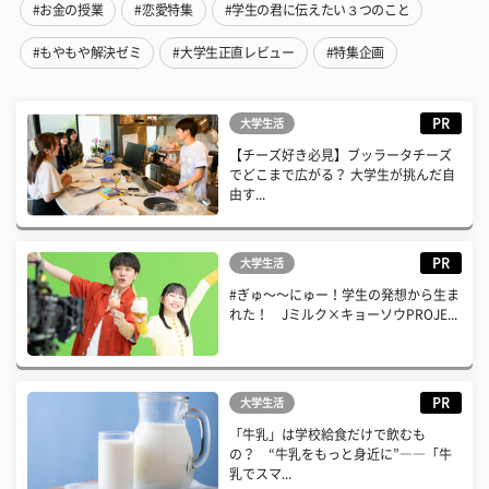
#お金の授業
#恋愛特集
#学生の君に伝えたい３つのこと
#もやもや解決ゼミ
#大学生正直レビュー
#特集企画
PR
大学生活
【チーズ好き必見】ブッラータチーズ
でどこまで広がる？ 大学生が挑んだ自
由す...
PR
大学生活
#ぎゅ〜〜にゅー！学生の発想から生ま
れた！ Jミルク×キョーソウPROJE...
PR
大学生活
「牛乳」は学校給食だけで飲むも
の？ “牛乳をもっと身近に”――「牛
乳でスマ...