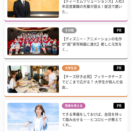
【ディーエムソリューションズ】入社3
年目営業職の先輩が語る！就活で磨い
た...
PR
その他
【ディズニー・アニメーションの名作
が“超”実写映画に進化】癒しと元気を
く...
PR
大学生活
【チーズ好き必見】ブッラータチーズ
でどこまで広がる？ 大学生が挑んだ自
由...
PR
将来を考える
できる準備をしておけば、自信を持っ
て踏み出せる――ヒコロヒーが教えて
くれ...