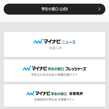
学生の窓口 公式X
学生のための社会人準備応援サイト
合宿免許が申込める情報サイト