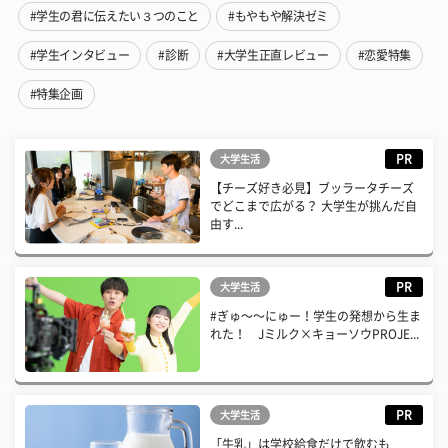
#学生の君に伝えたい３つのこと
#もやもや解決ゼミ
#学生インタビュー
#診断
#大学生正直レビュー
#恋愛特集
#特集企画
PR
大学生活
【チーズ好き必見】ブッラータチーズ
でどこまで広がる？ 大学生が挑んだ自
由す...
PR
大学生活
#ぎゅ〜〜にゅー！学生の発想から生ま
れた！ Jミルク×キョーソウPROJE...
PR
大学生活
「牛乳」は学校給食だけで飲むも