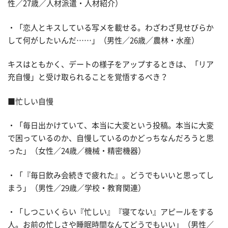
性／27歳／人材派遣・人材紹介）
・「恋人とキスしている写メを載せる。わざわざ見せびらか
して何がしたいんだ……」（男性／26歳／農林・水産）
キスはともかく、デートの様子をアップするときは、「リア
充自慢」と受け取られることを覚悟するべき？
■忙しい自慢
・「毎日出かけていて、本当に大変という投稿。本当に大変
で困っているのか、自慢しているのかどっちなんだろうと思
った」（女性／24歳／機械・精密機器）
・「『毎日飲み会続きで疲れた』。どうでもいいと思ってし
まう」（男性／29歳／学校・教育関連）
・「しつこいくらい『忙しい』『寝てない』アピールをする
人。お前の忙しさや睡眠時間なんてどうでもいい」（男性／