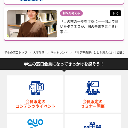
PR
将来を考える
「目の前の一歩を丁寧に──部活で磨
いたタフネスが、国の未来を考える仕
事に...
学生の窓口トップ
大学生活
学生トレンド
「リア充自慢」としか思えない！ SNSの
学生の窓口会員になってきっかけを探そう！
会員限定の
会員限定の
コンテンツやイベント
セミナー開催