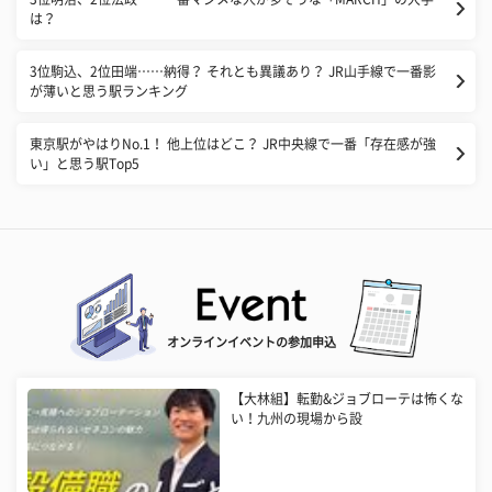
は？
3位駒込、2位田端……納得？ それとも異議あり？ JR山手線で一番影
が薄いと思う駅ランキング
東京駅がやはりNo.1！ 他上位はどこ？ JR中央線で一番「存在感が強
い」と思う駅Top5
オンラインイベントの参加申込
【大林組】転勤&ジョブローテは怖くな
い！九州の現場から設