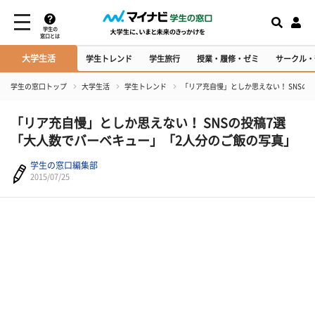
学生の
窓口とは
大学生活
学生トレンド
学生旅行
授業・履修・ゼミ
サークル・
学生の窓口トップ
大学生活
学生トレンド
「リア充自慢」としか思えない！ SNSの
「リア充自慢」としか思えない！ SNSの投稿7選
「大人数でバーベキュー」「2人分のご飯の写真」
学生の窓口編集部
2015/07/25