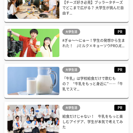
【チーズ好き必見】ブッラータチーズ
でどこまで広がる？ 大学生が挑んだ自
由す...
PR
大学生活
#ぎゅ〜〜にゅー！学生の発想から生ま
れた！ Jミルク×キョーソウPROJE...
PR
大学生活
「牛乳」は学校給食だけで飲むも
の？ “牛乳をもっと身近に”――「牛
乳でスマ...
PR
大学生活
給食だけじゃない！ 牛乳をもっと楽
しむアイデア、学生が本気で考えてみ
た