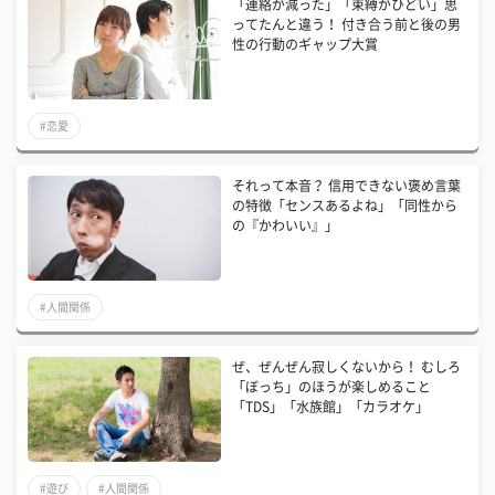
「連絡が減った」「束縛がひどい」思
ってたんと違う！ 付き合う前と後の男
性の行動のギャップ大賞
#恋愛
それって本音？ 信用できない褒め言葉
の特徴「センスあるよね」「同性から
の『かわいい』」
#人間関係
ぜ、ぜんぜん寂しくないから！ むしろ
「ぼっち」のほうが楽しめること
「TDS」「水族館」「カラオケ」
#遊び
#人間関係