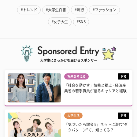
#トレンド
#大学生白書
#流行
#ファッション
#女子大生
#SNS
大学生にきっかけを届けるスポンサー
PR
将来を考える
「社会を動かす」情熱と視点 - 経済産
業省の若手職員が語るキャリアと経験
PR
大学生活
「気づいたら課金!?」ネットに潜む“ダ
ークパターン”て、知ってる？