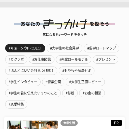
気になる #キーワード をタッチ
#キョーソウPROJECT
#大学生の社会見学
#留学ロードマップ
#ガクラボ
#お仕事図鑑
#先輩ロールモデル
#プレゼント
#ほんとにいい会社見つけ隊！
#もやもや解決ゼミ
#学生インタビュー
#特集企画
#大学生正直レビュー
#学生の君に伝えたい３つのこと
#診断
#お金の授業
#恋愛特集
PR
大学生活