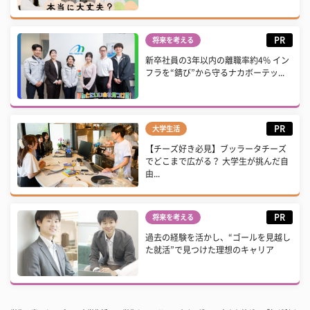
PR
将来を考える
新卒社員の3年以内の離職率約4% イン
フラを“錆び”から守るナカボーテッ...
PR
大学生活
【チーズ好き必見】ブッラータチーズ
でどこまで広がる？ 大学生が挑んだ自
由...
PR
将来を考える
過去の経験を活かし、“ゴールを見越し
た就活”で見つけた理想のキャリア