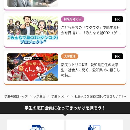
PR
将来を考える
こどもたちの「ワクワク」で脱炭素社
会を目指す – 「みんなで減CO2（ゲ...
PR
大学生活
都民もトリコに⁉ 愛知県在住の大学
生・社会人に聞く、愛知県での暮らし
の魅...
学生の窓口トップ
大学生活
学生トレンド
社会人になる前に知っておきたい？ いく
学生の窓口会員になってきっかけを探そう！