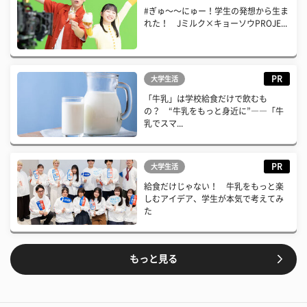
#ぎゅ〜〜にゅー！学生の発想から生ま
れた！ Jミルク×キョーソウPROJE...
PR
大学生活
「牛乳」は学校給食だけで飲むも
の？ “牛乳をもっと身近に”――「牛
乳でスマ...
PR
大学生活
給食だけじゃない！ 牛乳をもっと楽
しむアイデア、学生が本気で考えてみ
た
もっと見る