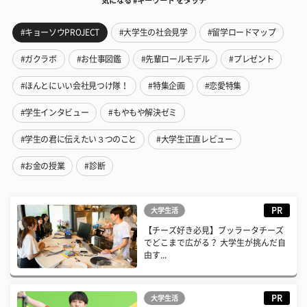
気になる #キーワード をタッチ
#キョーソウPROJECT
#大学生の社会見学
#留学ロードマップ
#ガクラボ
#お仕事図鑑
#先輩ロールモデル
#プレゼント
#ほんとにいい会社見つけ隊！
#特集企画
#恋愛特集
#学生インタビュー
#もやもや解決ゼミ
#学生の君に伝えたい３つのこと
#大学生正直レビュー
#お金の授業
#診断
PR
大学生活
【チーズ好き必見】ブッラータチーズ
でどこまで広がる？ 大学生が挑んだ自
由す...
PR
大学生活