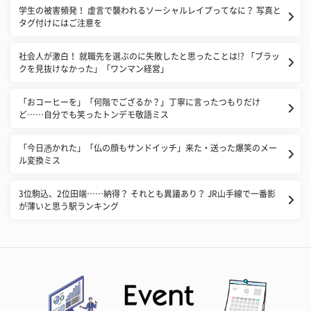
学生の被害頻発！ 虚言で襲われるソーシャルレイプってなに？ 写真と
タグ付けにはご注意を
社会人が激白！ 就職先を選ぶのに失敗したと思ったことは!? 「ブラッ
クを見抜けなかった」「ワンマン経営」
「おコーヒーを」「何階でござるか？」丁寧に言ったつもりだけ
ど……自分でも笑ったトンデモ敬語ミス
「今日憑かれた」「仏の顔もサンドイッチ」来た・送った爆笑のメー
ル変換ミス
3位駒込、2位田端……納得？ それとも異議あり？ JR山手線で一番影
が薄いと思う駅ランキング