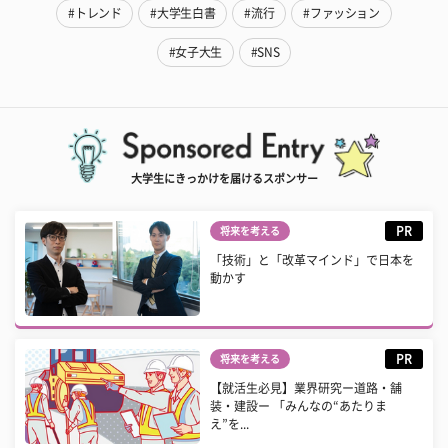
#トレンド
#大学生白書
#流行
#ファッション
#女子大生
#SNS
大学生にきっかけを届けるスポンサー
PR
将来を考える
「技術」と「改革マインド」で日本を
動かす
PR
将来を考える
【就活生必見】業界研究ー道路・舗
装・建設ー 「みんなの“あたりま
え”を...