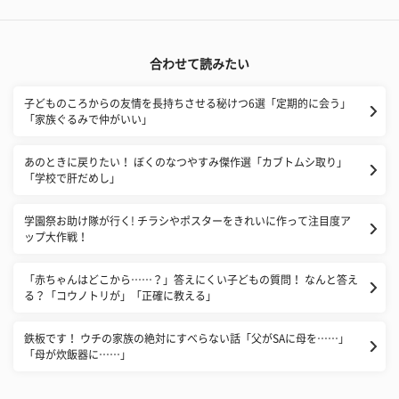
合わせて読みたい
子どものころからの友情を長持ちさせる秘けつ6選「定期的に会う」
「家族ぐるみで仲がいい」
あのときに戻りたい！ ぼくのなつやすみ傑作選「カブトムシ取り」
「学校で肝だめし」
学園祭お助け隊が行く! チラシやポスターをきれいに作って注目度ア
ップ大作戦！
「赤ちゃんはどこから……？」答えにくい子どもの質問！ なんと答え
る？「コウノトリが」「正確に教える」
鉄板です！ ウチの家族の絶対にすべらない話「父がSAに母を……」
「母が炊飯器に……」