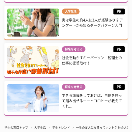
PR
大学生活
実は学生の約4人に3人が経験あり!? ア
ンケートから知るダークパターン入門
PR
将来を考える
社会を動かすキーパーソン 税理士の
仕事に密着取材！
PR
将来を考える
できる準備をしておけば、自信を持っ
て踏み出せる――ヒコロヒーが教えて
くれ...
学生の窓口トップ
大学生活
学生トレンド
一生の友人になるってホント？ 社会人に