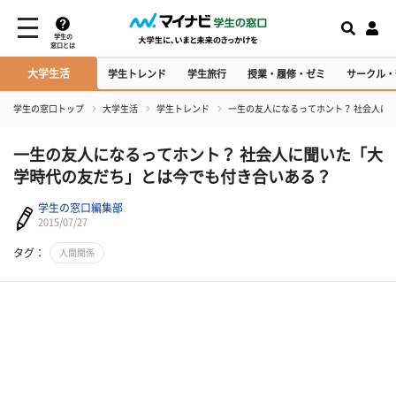
学生の
窓口とは
大学生活
学生トレンド
学生旅行
授業・履修・ゼミ
サークル・
学生の窓口トップ
大学生活
学生トレンド
一生の友人になるってホント？ 社会人に
一生の友人になるってホント？ 社会人に聞いた「大
学時代の友だち」とは今でも付き合いある？
学生の窓口編集部
2015/07/27
タグ：
人間関係