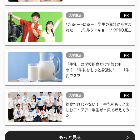
PR
大学生活
#ぎゅ〜〜にゅー！学生の発想から生ま
れた！ Jミルク×キョーソウPROJE...
PR
大学生活
「牛乳」は学校給食だけで飲むも
の？ “牛乳をもっと身近に”――「牛
乳でスマ...
PR
大学生活
給食だけじゃない！ 牛乳をもっと楽
しむアイデア、学生が本気で考えてみ
た
もっと見る