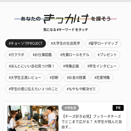
気になる #キーワード をタッチ
#キョーソウPROJECT
#大学生の社会見学
#留学ロードマップ
#ガクラボ
#お仕事図鑑
#先輩ロールモデル
#プレゼント
#ほんとにいい会社見つけ隊！
#特集企画
#学生インタビュー
#大学生正直レビュー
#診断
#お金の授業
#恋愛特集
#学生の君に伝えたい３つのこと
#もやもや解決ゼミ
PR
大学生活
【チーズ好き必見】ブッラータチーズ
でどこまで広がる？ 大学生が挑んだ自
由す...