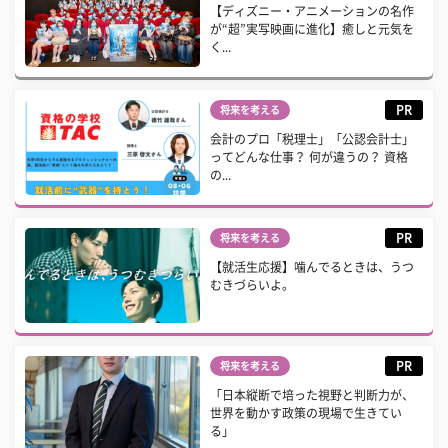
【ディズニー・アニメーションの名作
が“超”実写映画に進化】癒しと元気を
く...
PR
将来を考える
会計のプロ「税理士」「公認会計士」
ってどんな仕事？ 何が違うの？ 資格
の...
PR
将来を考える
【就活生応援】噛んでるときは、うつ
むきづらいよ。
PR
将来を考える
「日本縦断で培った視野と判断力が、
世界を動かす政策の現場で生きてい
る」