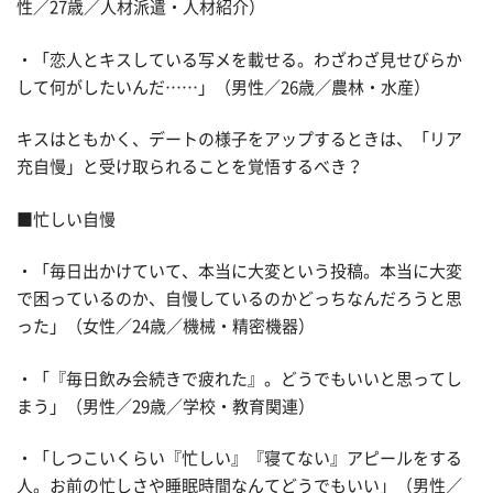
性／27歳／人材派遣・人材紹介）
・「恋人とキスしている写メを載せる。わざわざ見せびらか
して何がしたいんだ……」（男性／26歳／農林・水産）
キスはともかく、デートの様子をアップするときは、「リア
充自慢」と受け取られることを覚悟するべき？
■忙しい自慢
・「毎日出かけていて、本当に大変という投稿。本当に大変
で困っているのか、自慢しているのかどっちなんだろうと思
った」（女性／24歳／機械・精密機器）
・「『毎日飲み会続きで疲れた』。どうでもいいと思ってし
まう」（男性／29歳／学校・教育関連）
・「しつこいくらい『忙しい』『寝てない』アピールをする
人。お前の忙しさや睡眠時間なんてどうでもいい」（男性／