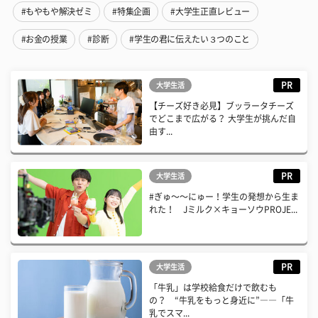
#もやもや解決ゼミ
#特集企画
#大学生正直レビュー
#お金の授業
#診断
#学生の君に伝えたい３つのこと
PR
大学生活
【チーズ好き必見】ブッラータチーズ
でどこまで広がる？ 大学生が挑んだ自
由す...
PR
大学生活
#ぎゅ〜〜にゅー！学生の発想から生ま
れた！ Jミルク×キョーソウPROJE...
PR
大学生活
「牛乳」は学校給食だけで飲むも
の？ “牛乳をもっと身近に”――「牛
乳でスマ...