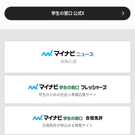
学生の窓口 公式X
学生のための社会人準備応援サイト
合宿免許が申込める情報サイト