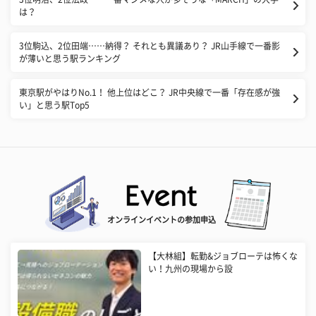
は？
3位駒込、2位田端……納得？ それとも異議あり？ JR山手線で一番影
が薄いと思う駅ランキング
東京駅がやはりNo.1！ 他上位はどこ？ JR中央線で一番「存在感が強
い」と思う駅Top5
オンラインイベントの参加申込
【大林組】転勤&ジョブローテは怖くな
い！九州の現場から設