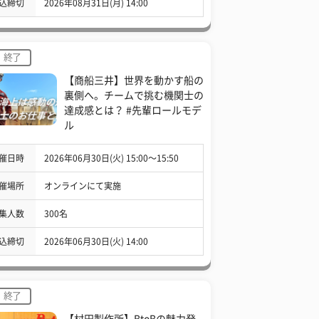
込締切
2026年08月31日(月) 14:00
終了
【商船三井】世界を動かす船の
裏側へ。チームで挑む機関士の
達成感とは？ #先輩ロールモデ
ル
催日時
2026年06月30日(火) 15:00〜15:50
催場所
オンラインにて実施
集人数
300名
込締切
2026年06月30日(火) 14:00
終了
【村田製作所】BtoBの魅力発