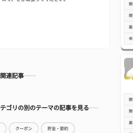
開
開
募
申
関連記事
開
テゴリの別のテーマの記事を見る
開
募
クーポン
貯金・節約