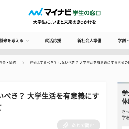
将来を考える
就活応援
新社会人準備
学割
貯金・節約
貯金はするべき？ しないべき？ 大学生活を有意義にするお金の
学
いべき？ 大学生活を有意義にす
体
て
き
学
あとで読む