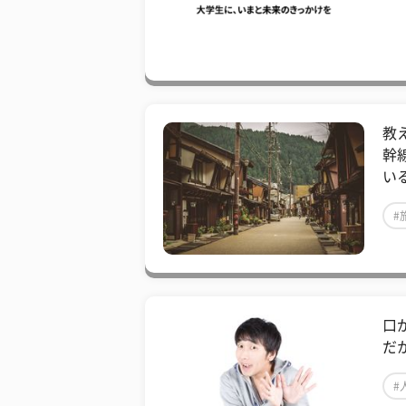
教
幹
い
#
口
だ
#