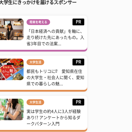
大学生にきっかけを届けるスポンサー
PR
将来を考える
「日本経済への貢献」を軸に、
走り続けた先にあったもの。入
省3年目での法案...
PR
大学生活
都民もトリコに⁉ 愛知県在住
の大学生・社会人に聞く、愛知
県での暮らしの魅...
PR
大学生活
実は学生の約4人に3人が経験
あり!? アンケートから知るダ
ークパターン入門