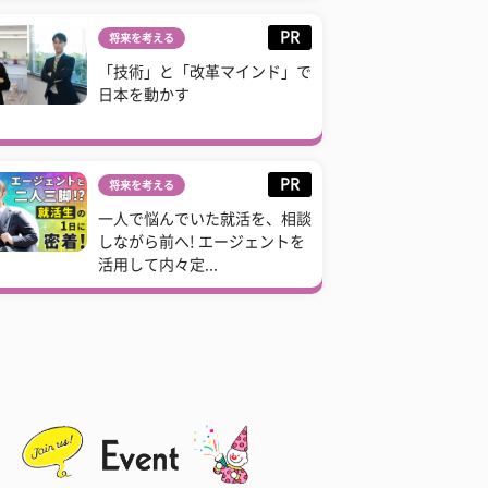
PR
将来を考える
「技術」と「改革マインド」で
日本を動かす
PR
将来を考える
一人で悩んでいた就活を、相談
しながら前へ! エージェントを
活用して内々定...