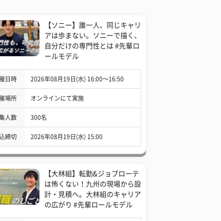
【ソニー】誰一人、同じキャリ
アは歩まない。ソニーで描く、
自分だけの専門性とは #先輩ロ
ールモデル
催日時
2026年08月19日(水) 16:00〜16:50
催場所
オンラインにて実施
集人数
300名
込締切
2026年08月19日(水) 15:00
【大林組】転勤&ジョブローテ
は怖くない！九州の現場から設
計・見積へ。大林組のキャリア
の広がり #先輩ロールモデル