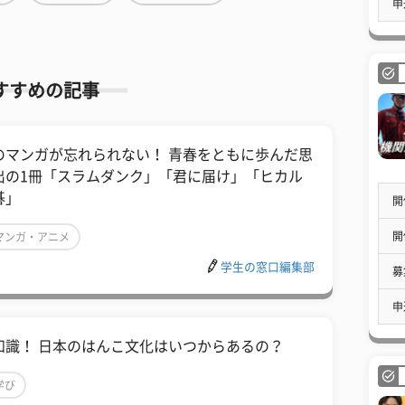
申
すすめの記事
のマンガが忘れられない！ 青春をともに歩んだ思
出の1冊「スラムダンク」「君に届け」「ヒカル
碁」
開
開
マンガ・アニメ
学生の窓口編集部
募
申
知識！ 日本のはんこ文化はいつからあるの？
学び