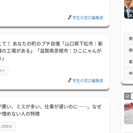
学生の窓口編集部
開
えて！ あなたの町のプチ自慢「山口県下松市：新
開
線の工場がある」「滋賀県彦根市：ひこにゃんが
る」
募
旅行
申
学生の窓口編集部
が悪い、ミスが多い、仕事が遅いのに……。なぜ
か憎めない人の特徴
人間関係