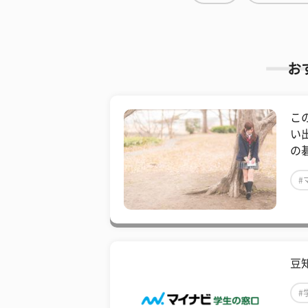
お
こ
い
の
#
豆
#