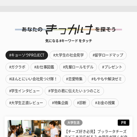
気になる #キーワード をタッチ
#キョーソウPROJECT
#大学生の社会見学
#留学ロードマップ
#ガクラボ
#お仕事図鑑
#先輩ロールモデル
#プレゼント
#ほんとにいい会社見つけ隊！
#恋愛特集
#もやもや解決ゼミ
#学生インタビュー
#学生の君に伝えたい３つのこと
#大学生正直レビュー
#特集企画
#診断
#お金の授業
PR
大学生活
【チーズ好き必見】ブッラータチーズ
でどこまで広がる？ 大学生が挑んだ自