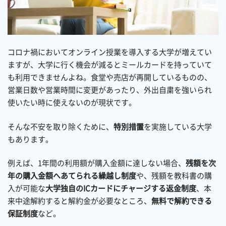
コロナ禍においてオンライン授業を導入する大学が増えてい
ますが、大学に行く機会が減るとミールカードを持っていて
も利用できませんよね。食堂や売店が再開しているものの、
営業日数や営業時間に変更があったり、外出自粛を強いられ
使いたい時に使えないのが現状です。
そんな不安を取り除くために、
特別措置
を実施している大学
もあります。
例えば、1年間の利用額が購入金額に達しない場合、
残額を次
年の購入金額へあてられる繰越し制度
や、残額を教科書の購
入が可能な
大学独自のICカードにチャージする返金制度
、本
来中途解約すると解約金が必要なところ、
無料で解約できる
保証制度
など。