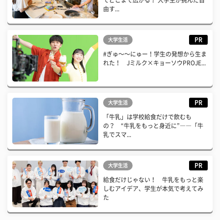
由す...
PR
大学生活
#ぎゅ〜〜にゅー！学生の発想から生ま
れた！ Jミルク×キョーソウPROJE...
PR
大学生活
「牛乳」は学校給食だけで飲むも
の？ “牛乳をもっと身近に”――「牛
乳でスマ...
PR
大学生活
給食だけじゃない！ 牛乳をもっと楽
しむアイデア、学生が本気で考えてみ
た