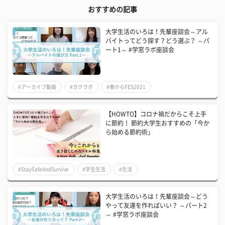
おすすめの記事
大学生活のいろは！先輩座談会～アル
バイトってどう探す？どう選ぶ？ ～パ
ート1～​​ #学窓ラボ座談会
#アーカイブ動画
#ガクラボ
#春からFES2021
【HOWTO】コロナ禍だからこそ上手
に節約！ 節約大学生おすすめの「今か
ら始める節約術」
#StaySafeAndSurvive
#学生生活
#生活
大学生活のいろは！先輩座談会～どう
やって友達を作ればいい？ ～パート2
～​​ #学窓ラボ座談会