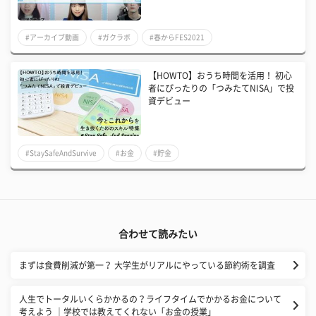
#アーカイブ動画
#ガクラボ
#春からFES2021
【HOWTO】おうち時間を活用！ 初心
者にぴったりの「つみたてNISA」で投
資デビュー
#StaySafeAndSurvive
#お金
#貯金
合わせて読みたい
まずは食費削減が第一？ 大学生がリアルにやっている節約術を調査
人生でトータルいくらかかるの？ライフタイムでかかるお金について
考えよう ｜学校では教えてくれない「お金の授業」