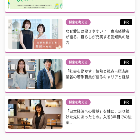
PR
将来を考える
なぜ愛知は働きやすい？ 東京経験者
が語る、暮らしが充実する愛知県の魅
力
PR
将来を考える
「社会を動かす」情熱と視点 - 経済産
業省の若手職員が語るキャリアと経験
PR
将来を考える
「日本経済への貢献」を軸に、走り続
けた先にあったもの。入省3年目での法
案...