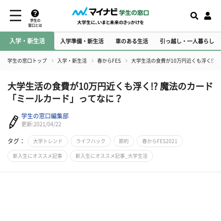
学生の
窓口とは
入学・新生活
入学準備・新生活
車のある生活
引っ越し・一人暮らし
学生の窓口トップ
入学・新生活
春からFES
大学生活の食費が10万円近くも浮く!?
大学生活の食費が10万円近くも浮く!? 魔法のカード
「ミールカード」ってなに？
学生の窓口編集部
更新:2021/04/22
タグ：
大学トレンド
ライフハック
節約
春からFES2021
新入生にオススメ記事
新入生にオススメ記事_大学生活