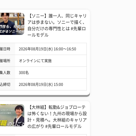
【ソニー】誰一人、同じキャリ
アは歩まない。ソニーで描く、
自分だけの専門性とは #先輩ロ
ールモデル
催日時
2026年08月19日(水) 16:00〜16:50
催場所
オンラインにて実施
集人数
300名
込締切
2026年08月19日(水) 15:00
【大林組】転勤&ジョブローテ
は怖くない！九州の現場から設
計・見積へ。大林組のキャリア
の広がり #先輩ロールモデル