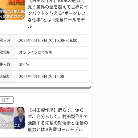
【村田製作所】BtoBの魅力発
見！業界の壁を越えて世界にイ
ンパクトを与える“ボーダレス
な仕事”とは #先輩ロールモデ
ル
催日時
2026年06月09日(火) 15:00〜16:00
催場所
オンラインにて実施
集人数
300名
込締切
2026年06月09日(火) 14:00
終了
【村田製作所】飾らず、偽ら
ず、自分らしく。村田製作所で
活躍する先輩の就活術と企業の
魅力とは #先輩ロールモデル