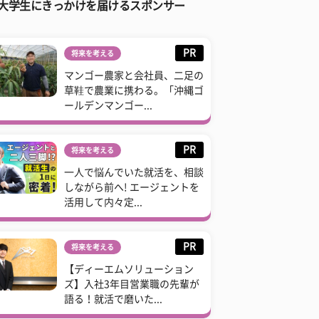
大学生にきっかけを届けるスポンサー
PR
将来を考える
マンゴー農家と会社員、二足の
草鞋で農業に携わる。「沖縄ゴ
ールデンマンゴー...
PR
将来を考える
一人で悩んでいた就活を、相談
しながら前へ! エージェントを
活用して内々定...
PR
将来を考える
【ディーエムソリューション
ズ】入社3年目営業職の先輩が
語る！就活で磨いた...