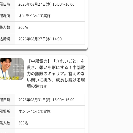
催日時
2026年08月27日(木) 15:00〜16:00
催場所
オンラインにて実施
集人数
300名
込締切
2026年08月27日(木) 14:00
【中部電力】「きれいごと」を
貫き、想いを形にする！中部電
力の無限のキャリア。答えのな
い問いに挑み、成長し続ける環
境の魅力 #
催日時
2026年08月31日(月) 15:00〜16:00
催場所
オンラインにて実施
集人数
300名