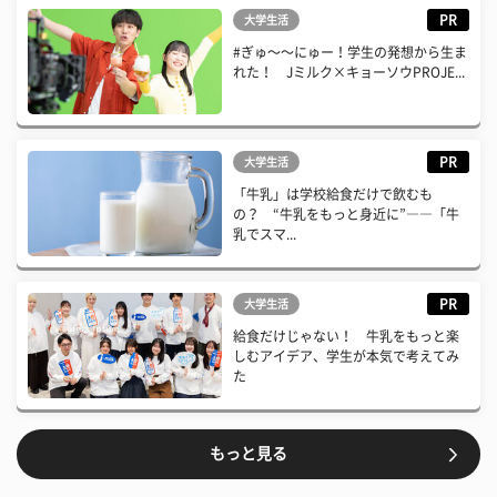
PR
大学生活
#ぎゅ〜〜にゅー！学生の発想から生ま
れた！ Jミルク×キョーソウPROJE...
PR
大学生活
「牛乳」は学校給食だけで飲むも
の？ “牛乳をもっと身近に”――「牛
乳でスマ...
PR
大学生活
給食だけじゃない！ 牛乳をもっと楽
しむアイデア、学生が本気で考えてみ
た
もっと見る