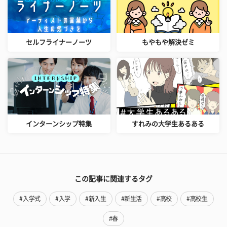
セルフライナーノーツ
もやもや解決ゼミ
インターンシップ特集
すれみの大学生あるある
この記事に関連するタグ
#入学式
#入学
#新入生
#新生活
#高校
#高校生
#春