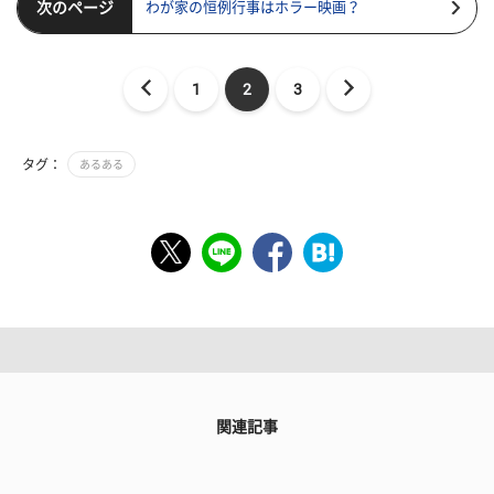
次のページ
わが家の恒例行事はホラー映画？
1
2
3
タグ：
あるある
関連記事