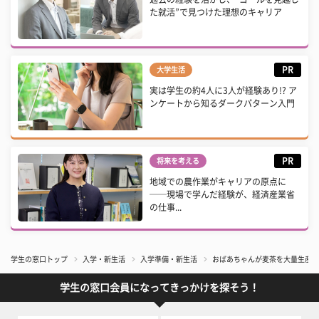
た就活”で見つけた理想のキャリア
PR
大学生活
実は学生の約4人に3人が経験あり!? ア
ンケートから知るダークパターン入門
PR
将来を考える
地域での農作業がキャリアの原点に
──現場で学んだ経験が、経済産業省
の仕事...
学生の窓口トップ
入学・新生活
入学準備・新生活
おばあちゃんが麦茶を大量生産!?
学生の窓口会員になってきっかけを探そう！