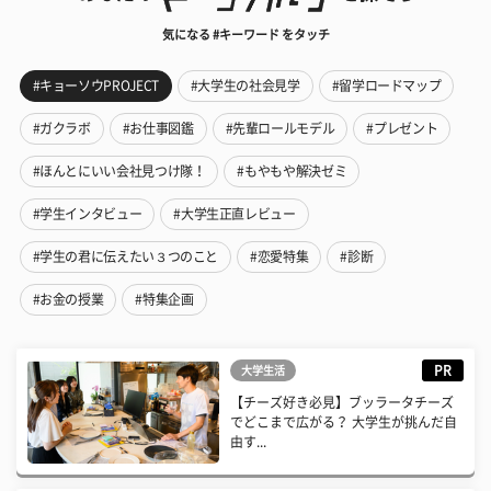
気になる #キーワード をタッチ
#キョーソウPROJECT
#大学生の社会見学
#留学ロードマップ
#ガクラボ
#お仕事図鑑
#先輩ロールモデル
#プレゼント
#ほんとにいい会社見つけ隊！
#もやもや解決ゼミ
#学生インタビュー
#大学生正直レビュー
#学生の君に伝えたい３つのこと
#恋愛特集
#診断
#お金の授業
#特集企画
PR
大学生活
【チーズ好き必見】ブッラータチーズ
でどこまで広がる？ 大学生が挑んだ自
由す...