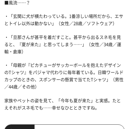
■風流……？
・「玄関に犬が横たわっている。1番涼しい場所だから、エサ
とトイレ以外は動かない」（女性／28歳／ソフトウェア）
・「旦那さんが甚平を着だすこと。甚平から出るスネ毛を見
ると、『夏が来た』と思ってしまう……」（女性／34歳／運
輸・倉庫）
・「母親が『ピカチューがサッカーボールを抱えたデザイン
のTシャツ』をパジャマ代わりに毎年着ている。日韓ワールド
カップのときの、スポンサーの懸賞で当てたTシャツ」（男性
／44歳／その他）
家族やペットの姿を見て、「今年も夏が来た」と実感。たと
えそれがスネ毛でも……幸せなひとときですね。