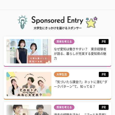
大学生にきっかけを届けるスポンサー
PR
将来を考える
なぜ愛知は働きやすい？ 東京経験者
が語る、暮らしが充実する愛知県の魅
力
PR
大学生活
「気づいたら課金!?」ネットに潜む“ダ
ークパターン”て、知ってる？
PR
将来を考える
過去の経験を活かし、“ゴールを見越し