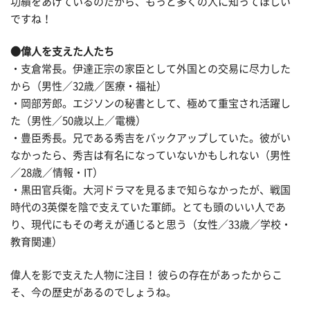
功績をあげているのだから、もっと多くの人に知ってほしい
ですね！
●偉人を支えた人たち
・支倉常長。伊達正宗の家臣として外国との交易に尽力した
から（男性／32歳／医療・福祉）
・岡部芳郎。エジソンの秘書として、極めて重宝され活躍し
た（男性／50歳以上／電機）
・豊臣秀長。兄である秀吉をバックアップしていた。彼がい
なかったら、秀吉は有名になっていないかもしれない（男性
／28歳／情報・IT）
・黒田官兵衛。大河ドラマを見るまで知らなかったが、戦国
時代の3英傑を陰で支えていた軍師。とても頭のいい人であ
り、現代にもその考えが通じると思う（女性／33歳／学校・
教育関連）
偉人を影で支えた人物に注目！ 彼らの存在があったからこ
そ、今の歴史があるのでしょうね。