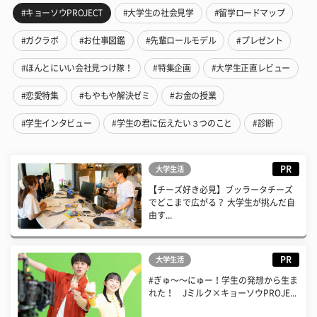
#キョーソウPROJECT
#大学生の社会見学
#留学ロードマップ
#ガクラボ
#お仕事図鑑
#先輩ロールモデル
#プレゼント
#ほんとにいい会社見つけ隊！
#特集企画
#大学生正直レビュー
#恋愛特集
#もやもや解決ゼミ
#お金の授業
#学生インタビュー
#学生の君に伝えたい３つのこと
#診断
PR
大学生活
【チーズ好き必見】ブッラータチーズ
でどこまで広がる？ 大学生が挑んだ自
由す...
PR
大学生活
#ぎゅ〜〜にゅー！学生の発想から生ま
れた！ Jミルク×キョーソウPROJE...