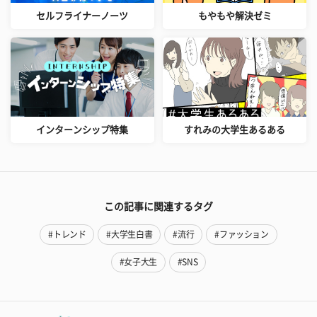
セルフライナーノーツ
もやもや解決ゼミ
インターンシップ特集
すれみの大学生あるある
この記事に関連するタグ
#トレンド
#大学生白書
#流行
#ファッション
#女子大生
#SNS