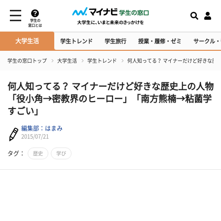
学生の
窓口とは
大学生活
学生トレンド
学生旅行
授業・履修・ゼミ
サークル・
学生の窓口トップ
大学生活
学生トレンド
​何人知ってる？ マイナーだけど好きな
​何人知ってる？ マイナーだけど好きな歴史上の人物
「役小角→密教界のヒーロー」「南方熊楠→粘菌学
すごい」
編集部：はまみ
2015/07/21
タグ：
歴史
学び