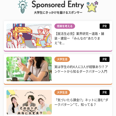
大学生にきっかけを届けるスポンサー
PR
将来を考える
【就活生必見】業界研究ー道路・舗
装・建設ー 「みんなの“あたりま
え”を...
PR
大学生活
実は学生の約4人に3人が経験あり!? ア
ンケートから知るダークパターン入門
PR
大学生活
「気づいたら課金!?」ネットに潜む“ダ
ークパターン”て、知ってる？