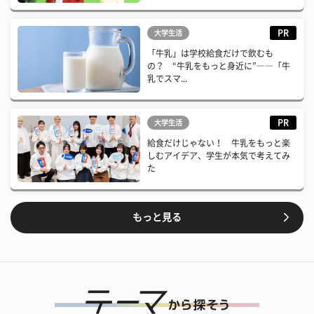
PR
大学生活
「牛乳」は学校給食だけで飲むも
の？ “牛乳をもっと身近に”――「牛
乳でスマ...
PR
大学生活
給食だけじゃない！ 牛乳をもっと楽
しむアイデア、学生が本気で考えてみ
た
もっと見る