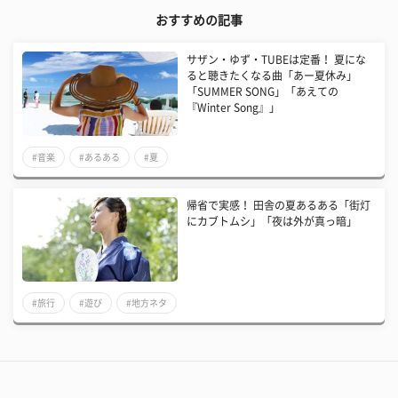
おすすめの記事
サザン・ゆず・TUBEは定番！ 夏にな
ると聴きたくなる曲「あー夏休み」
「SUMMER SONG」「あえての
『Winter Song』」
#音楽
#あるある
#夏
帰省で実感！ 田舎の夏あるある「街灯
にカブトムシ」「夜は外が真っ暗」
#旅行
#遊び
#地方ネタ