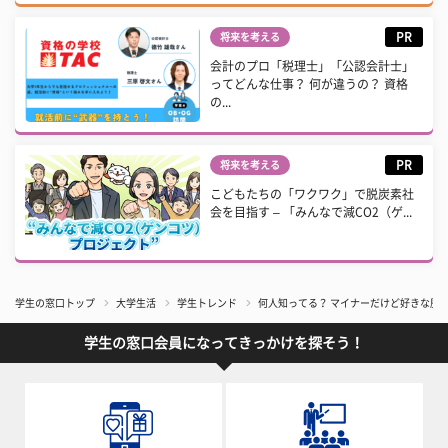
PR
将来を考える
会計のプロ「税理士」「公認会計士」
ってどんな仕事？ 何が違うの？ 資格
の...
PR
将来を考える
こどもたちの「ワクワク」で脱炭素社
会を目指す – 「みんなで減CO2（ゲ...
学生の窓口トップ
大学生活
学生トレンド
​何人知ってる？ マイナーだけど好きな
学生の窓口会員になってきっかけを探そう！