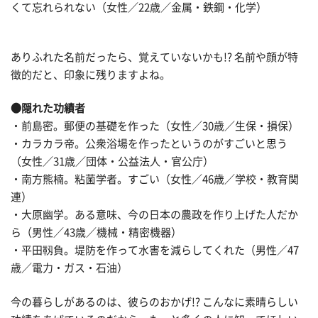
くて忘れられない（女性／22歳／金属・鉄鋼・化学）
ありふれた名前だったら、覚えていないかも!? 名前や顔が特
徴的だと、印象に残りますよね。
●隠れた功績者
・前島密。郵便の基礎を作った（女性／30歳／生保・損保）
・カラカラ帝。公衆浴場を作ったというのがすごいと思う
（女性／31歳／団体・公益法人・官公庁）
・南方熊楠。粘菌学者。すごい（女性／46歳／学校・教育関
連）
・大原幽学。ある意味、今の日本の農政を作り上げた人だか
ら（男性／43歳／機械・精密機器）
・平田靱負。堤防を作って水害を減らしてくれた（男性／47
歳／電力・ガス・石油）
今の暮らしがあるのは、彼らのおかげ!? こんなに素晴らしい