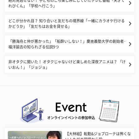
絶対見逃せない！ 子どものころ楽しみにしていたテレビ番組「天才て
れびくん」「学校へ行こう」
どこが分かれ目？ 知り合いと友だちの境界線「一緒にカラオケ行ける
かどうか」「友だちはお金を貸せる」
「勝海舟と仲が悪かった」「船酔いしない！」慶應義塾大学の創始者･
福澤諭吉の知られざる伝説9つ
非オタクに聞いた！ オタクじゃないけど楽しめた深夜アニメは？ 「け
いおん！」「ジョジョ」
オンラインイベントの参加申込
【大林組】転勤&ジョブローテは怖くな