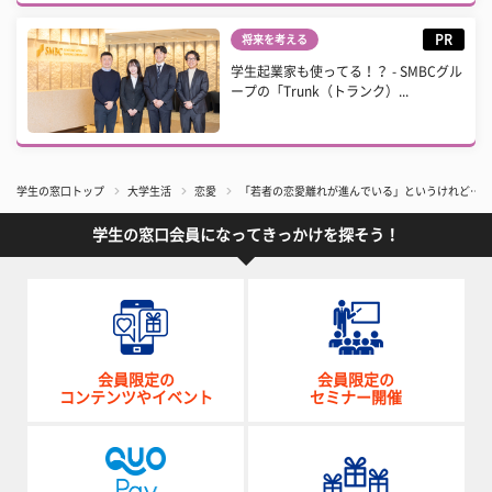
PR
将来を考える
学生起業家も使ってる！？ - SMBCグル
ープの「Trunk（トランク）...
学生の窓口トップ
大学生活
恋愛
「若者の恋愛離れが進んでいる」というけれど……
学生の窓口会員になってきっかけを探そう！
会員限定の
会員限定の
コンテンツやイベント
セミナー開催