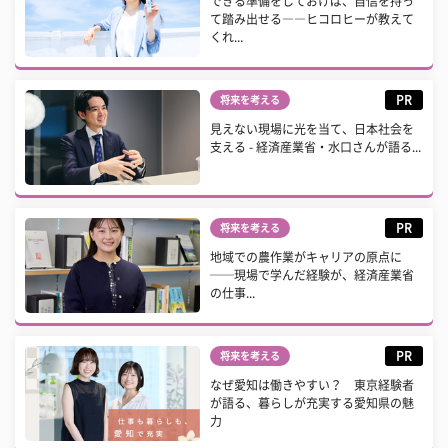
できる準備をしておけば、自信を持っ
て踏み出せる――ヒコロヒーが教えて
くれ...
PR
将来を考える
見えない現場に光を当て、日本社会を
支える - 経済産業省・水口さんが語る...
PR
将来を考える
地域での農作業がキャリアの原点に
──現場で学んだ経験が、経済産業省
の仕事...
PR
将来を考える
なぜ愛知は働きやすい？ 東京経験者
が語る、暮らしが充実する愛知県の魅
力