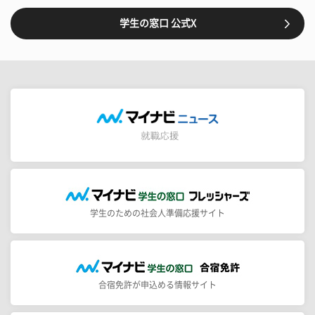
学生の窓口 公式X
学生のための社会人準備応援サイト
合宿免許が申込める情報サイト