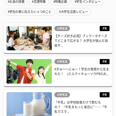
#お金の授業
#恋愛特集
#特集企画
#学生インタビュー
#学生の君に伝えたい３つのこと
#大学生正直レビュー
PR
大学生活
【チーズ好き必見】ブッラータチーズ
でどこまで広がる？ 大学生が挑んだ自
由す...
PR
大学生活
#ぎゅ〜〜にゅー！学生の発想から生ま
れた！ Jミルク×キョーソウPROJE...
PR
大学生活
「牛乳」は学校給食だけで飲むも
の？ “牛乳をもっと身近に”――「牛
乳でスマ...