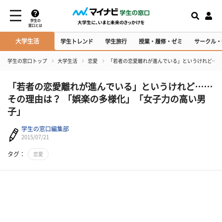
学生の
窓口とは
大学生活
学生トレンド
学生旅行
授業・履修・ゼミ
サークル・
学生の窓口トップ
大学生活
恋愛
「若者の恋愛離れが進んでいる」というけれど……
「若者の恋愛離れが進んでいる」というけれど……
その理由は？ 「娯楽の多様化」「女子力の高い男
子」
学生の窓口編集部
2015/07/21
タグ：
恋愛