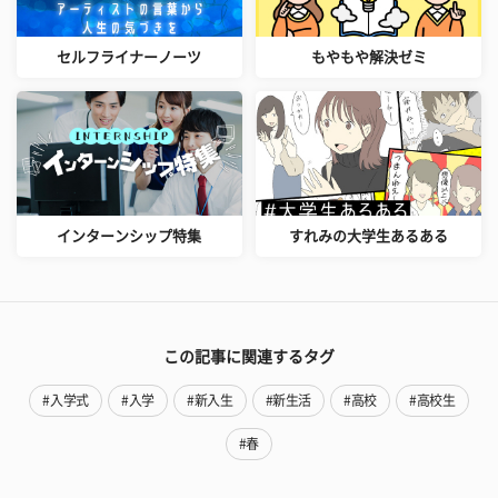
セルフライナーノーツ
もやもや解決ゼミ
インターンシップ特集
すれみの大学生あるある
この記事に関連するタグ
#入学式
#入学
#新入生
#新生活
#高校
#高校生
#春