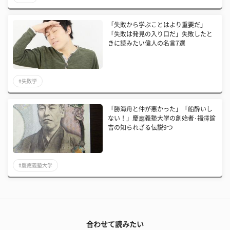
「失敗から学ぶことはより重要だ」
「失敗は発見の入り口だ」失敗したと
きに読みたい偉人の名言7選
#失敗学
「勝海舟と仲が悪かった」「船酔いし
ない！」慶應義塾大学の創始者･福澤諭
吉の知られざる伝説9つ
#慶應義塾大学
合わせて読みたい