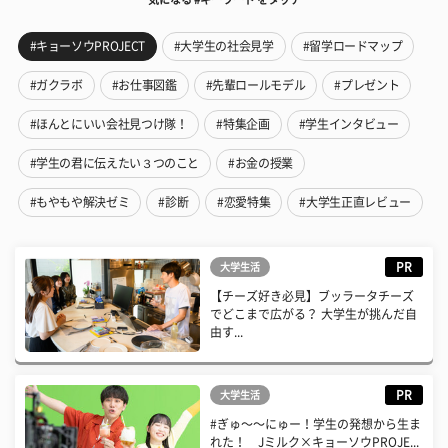
#キョーソウPROJECT
#大学生の社会見学
#留学ロードマップ
#ガクラボ
#お仕事図鑑
#先輩ロールモデル
#プレゼント
#ほんとにいい会社見つけ隊！
#特集企画
#学生インタビュー
#学生の君に伝えたい３つのこと
#お金の授業
#もやもや解決ゼミ
#診断
#恋愛特集
#大学生正直レビュー
PR
大学生活
【チーズ好き必見】ブッラータチーズ
でどこまで広がる？ 大学生が挑んだ自
由す...
PR
大学生活
#ぎゅ〜〜にゅー！学生の発想から生ま
れた！ Jミルク×キョーソウPROJE...