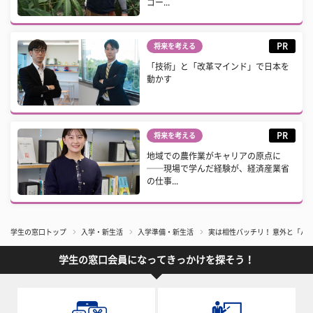
ゴー...
PR
将来を考える
「技術」と「改革マインド」で日本を
動かす
PR
将来を考える
地域での農作業がキャリアの原点に
──現場で学んだ経験が、経済産業省
の仕事...
学生の窓口トップ
入学・新生活
入学準備・新生活
実は相性バッチリ！ 意外と「パ
学生の窓口会員になってきっかけを探そう！