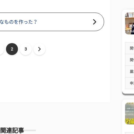
なものを作った？
開
2
3
開
募
申
関連記事