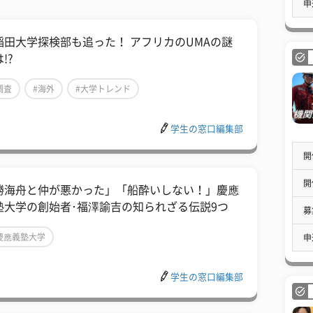
申
稲田大学探検部も追った！ アフリカのUMAの謎
!?
調査
#海外
#大学トレンド
学生の窓口編集部
開
開
勝海舟と仲が悪かった」「船酔いしない！」慶應
塾大学の創始者･福澤諭吉の知られざる伝説9つ
募
慶應義塾大学
申
学生の窓口編集部