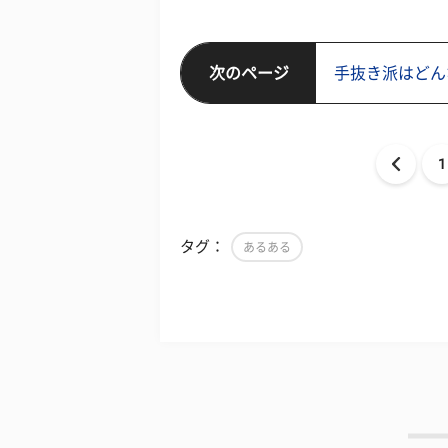
次のページ
手抜き派はどん
1
タグ：
あるある