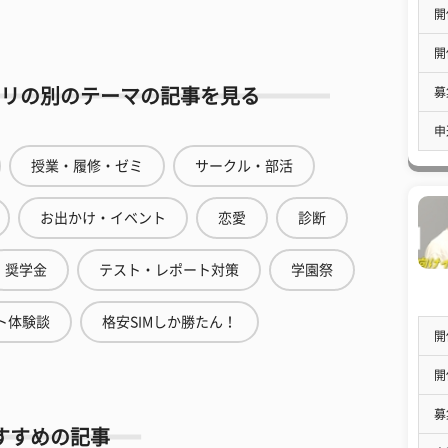
開
開
募
リの別のテーマの記事を見る
申
授業・履修・ゼミ
サークル・部活
お出かけ・イベント
恋愛
診断
奨学金
テスト・レポート対策
学園祭
ト体験談
格安SIMしか勝たん！
開
開
募
すすめの記事