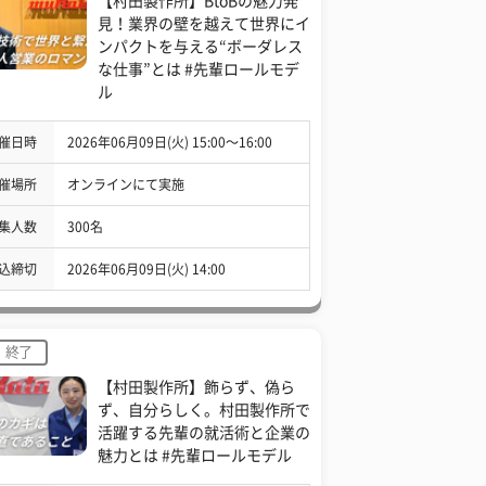
【村田製作所】BtoBの魅力発
見！業界の壁を越えて世界にイ
ンパクトを与える“ボーダレス
な仕事”とは #先輩ロールモデ
ル
催日時
2026年06月09日(火) 15:00〜16:00
催場所
オンラインにて実施
集人数
300名
込締切
2026年06月09日(火) 14:00
終了
【村田製作所】飾らず、偽ら
ず、自分らしく。村田製作所で
活躍する先輩の就活術と企業の
魅力とは #先輩ロールモデル