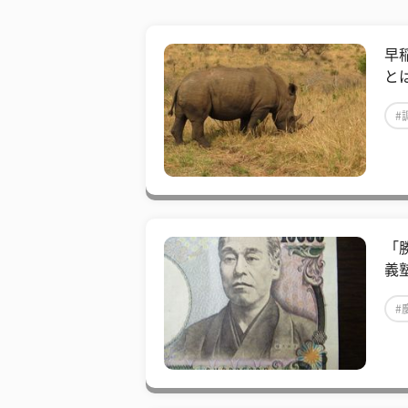
早
とは
#
「
義
#