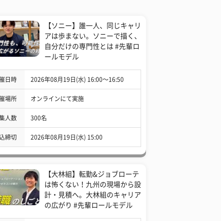
【ソニー】誰一人、同じキャリ
アは歩まない。ソニーで描く、
自分だけの専門性とは #先輩ロ
ールモデル
催日時
2026年08月19日(水) 16:00〜16:50
催場所
オンラインにて実施
集人数
300名
込締切
2026年08月19日(水) 15:00
【大林組】転勤&ジョブローテ
は怖くない！九州の現場から設
計・見積へ。大林組のキャリア
の広がり #先輩ロールモデル