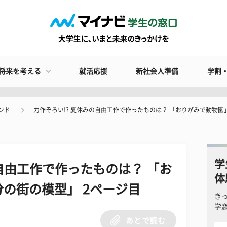
将来を考える
就活応援
新社会人準備
学割
ンド
力作ぞろい!? 夏休みの自由工作で作ったものは？ 「おりがみで動物
学
の自由工作で作ったものは？ 「お
体
の街の模型」 2ページ目
き
学
あとで読む