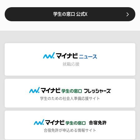
学生の窓口 公式X
学生のための社会人準備応援サイト
合宿免許が申込める情報サイト