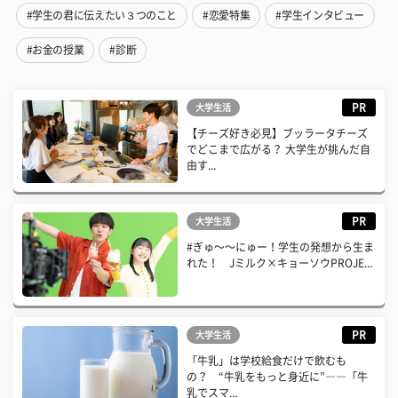
#学生の君に伝えたい３つのこと
#恋愛特集
#学生インタビュー
#お金の授業
#診断
PR
大学生活
【チーズ好き必見】ブッラータチーズ
でどこまで広がる？ 大学生が挑んだ自
由す...
PR
大学生活
#ぎゅ〜〜にゅー！学生の発想から生ま
れた！ Jミルク×キョーソウPROJE...
PR
大学生活
「牛乳」は学校給食だけで飲むも
の？ “牛乳をもっと身近に”――「牛
乳でスマ...