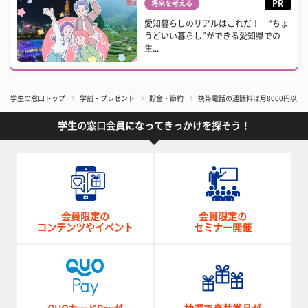
PR
将来を考える
愛知暮らしのリアルはこれだ！ “ちょ
うどいい暮らし”ができる愛知県での
生...
学生の窓口トップ
学割・プレゼント
貯金・節約
携帯電話の通話料は月8000円以下
学生の窓口会員になってきっかけを探そう！
会員限定の
会員限定の
コンテンツやイベント
セミナー開催