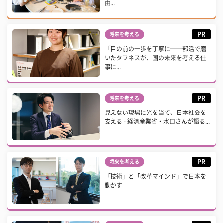
由...
PR
将来を考える
「目の前の一歩を丁寧に──部活で磨
いたタフネスが、国の未来を考える仕
事に...
PR
将来を考える
見えない現場に光を当て、日本社会を
支える - 経済産業省・水口さんが語る...
PR
将来を考える
「技術」と「改革マインド」で日本を
動かす