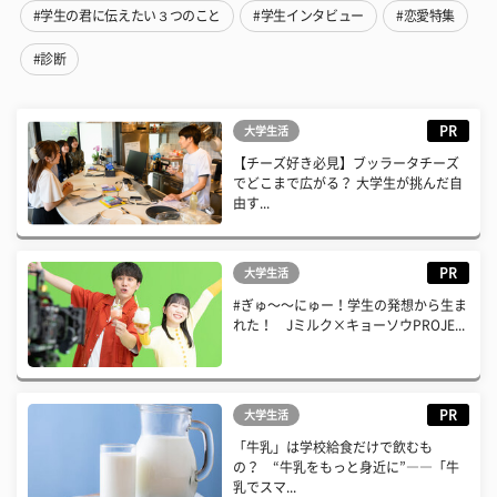
#学生の君に伝えたい３つのこと
#学生インタビュー
#恋愛特集
#診断
PR
大学生活
【チーズ好き必見】ブッラータチーズ
でどこまで広がる？ 大学生が挑んだ自
由す...
PR
大学生活
#ぎゅ〜〜にゅー！学生の発想から生ま
れた！ Jミルク×キョーソウPROJE...
PR
大学生活
「牛乳」は学校給食だけで飲むも
の？ “牛乳をもっと身近に”――「牛
乳でスマ...