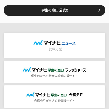
学生の窓口 公式X
学生のための社会人準備応援サイト
合宿免許が申込める情報サイト