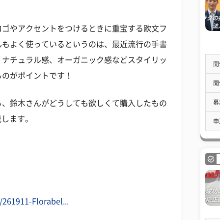
ゴやアクセントをつけるときに重宝する欧文フ
んもよく使っているというのは、最近流行の手書
、ナチュラル感、オーガニック感などスタイリッ
開
るのがポイントです！
開
募
、鈴木さんがどうしても欲しくて購入したもの
載します。
申
。
/261911-Florabel...