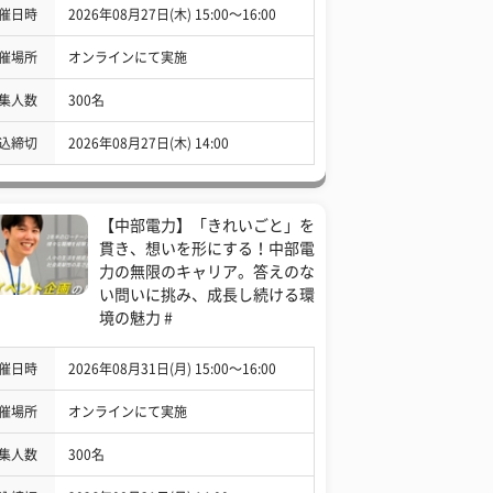
催日時
2026年08月27日(木) 15:00〜16:00
催場所
オンラインにて実施
集人数
300名
込締切
2026年08月27日(木) 14:00
【中部電力】「きれいごと」を
貫き、想いを形にする！中部電
力の無限のキャリア。答えのな
い問いに挑み、成長し続ける環
境の魅力 #
催日時
2026年08月31日(月) 15:00〜16:00
催場所
オンラインにて実施
集人数
300名