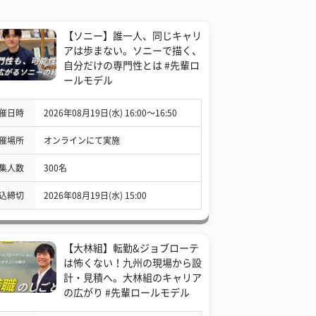
【ソニー】誰一人、同じキャリ
アは歩まない。ソニーで描く、
自分だけの専門性とは #先輩ロ
ールモデル
催日時
2026年08月19日(水) 16:00〜16:50
催場所
オンラインにて実施
集人数
300名
込締切
2026年08月19日(水) 15:00
【大林組】転勤&ジョブローテ
は怖くない！九州の現場から設
計・見積へ。大林組のキャリア
の広がり #先輩ロールモデル