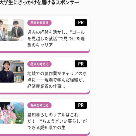
大学生にきっかけを届けるスポンサー
PR
将来を考える
過去の経験を活かし、“ゴール
を見越した就活”で見つけた理
想のキャリア
PR
将来を考える
地域での農作業がキャリアの原
点に──現場で学んだ経験が、
経済産業省の仕事...
PR
将来を考える
愛知暮らしのリアルはこれ
だ！ “ちょうどいい暮らし”が
できる愛知県での生...