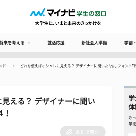
将来を考える
就活応援
新社会人準備
学割
ンド
どれを使えばオシャレに見える？ デザイナーに聞いた“推しフォント”B
学
見える？ デザイナーに聞い
体
４！
き
学
あとで読む