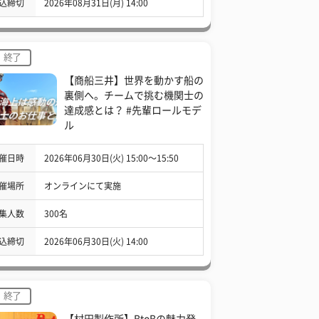
込締切
2026年08月31日(月) 14:00
終了
【商船三井】世界を動かす船の
裏側へ。チームで挑む機関士の
達成感とは？ #先輩ロールモデ
ル
催日時
2026年06月30日(火) 15:00〜15:50
催場所
オンラインにて実施
集人数
300名
込締切
2026年06月30日(火) 14:00
終了
【村田製作所】BtoBの魅力発