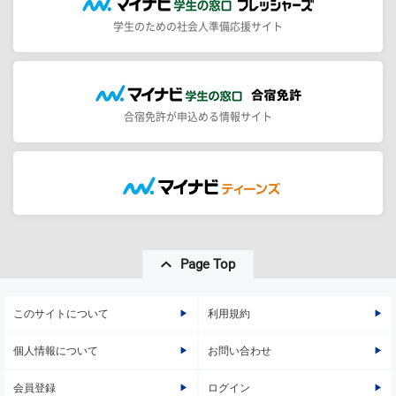
学生のための社会人準備応援サイト
合宿免許が申込める情報サイト
Page Top
このサイトについて
利用規約
個人情報について
お問い合わせ
会員登録
ログイン