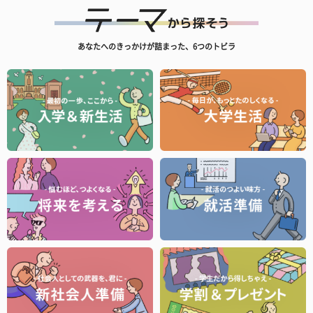
あなたへのきっかけが詰まった、6つのトビラ