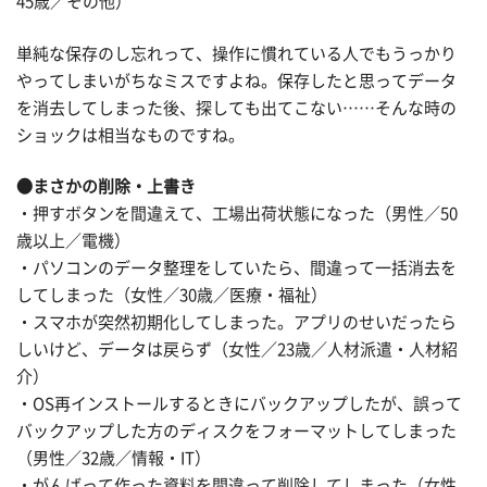
45歳／その他）
単純な保存のし忘れって、操作に慣れている人でもうっかり
やってしまいがちなミスですよね。保存したと思ってデータ
を消去してしまった後、探しても出てこない……そんな時の
ショックは相当なものですね。
●まさかの削除・上書き
・押すボタンを間違えて、工場出荷状態になった（男性／50
歳以上／電機）
・パソコンのデータ整理をしていたら、間違って一括消去を
してしまった（女性／30歳／医療・福祉）
・スマホが突然初期化してしまった。アプリのせいだったら
しいけど、データは戻らず（女性／23歳／人材派遣・人材紹
介）
・OS再インストールするときにバックアップしたが、誤って
バックアップした方のディスクをフォーマットしてしまった
（男性／32歳／情報・IT）
・がんばって作った資料を間違って削除してしまった（女性