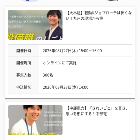
【大林組】転勤&ジョブローテは怖くな
い！九州の現場から設
開催日時
2026年08月27日(木) 15:00〜16:00
開催場所
オンラインにて実施
募集人数
300名
申込締切
2026年08月27日(木) 14:00
【中部電力】「きれいごと」を貫き、
想いを形にする！中部電