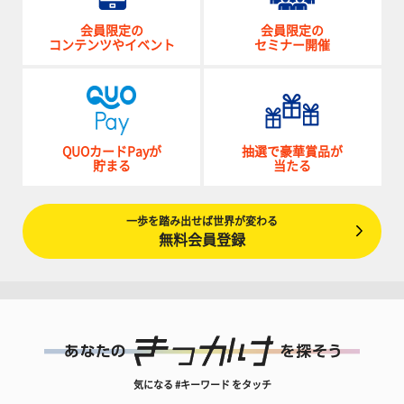
会員限定の
会員限定の
コンテンツやイベント
セミナー開催
QUOカードPayが
抽選で豪華賞品が
貯まる
当たる
一歩を踏み出せば世界が変わる
無料会員登録
気になる #キーワード をタッチ