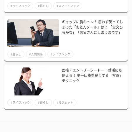
#ライフハック
#暮らし
#スマートフォン
​ギャップに胸キュン！ 思わず笑ってし
まった「おとんメール」は？ 「全文ひ
らがな」「お父さんはしまうまです」
#暮らし
#人間関係
#ライフハック
面接・エントリーシート……就活にも
使える！ 第一印象を良くする「写真」
テクニック
#ライフハック
#暮らし
#ガジェット