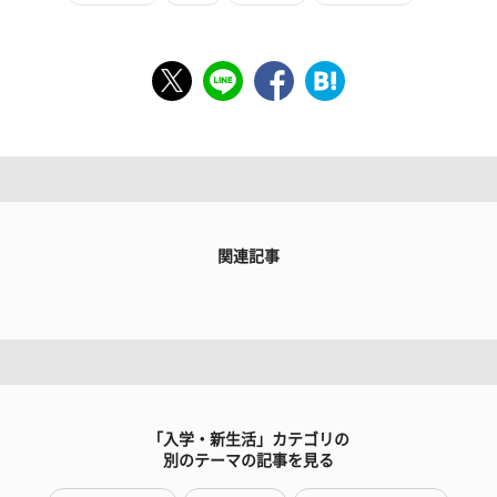
関連記事
「入学・新生活」カテゴリの
別のテーマの記事を見る