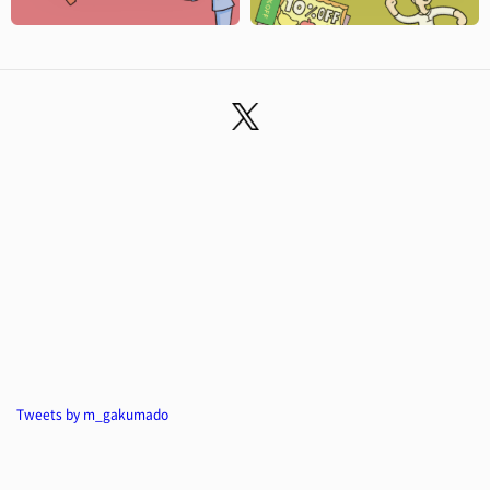
Tweets by m_gakumado