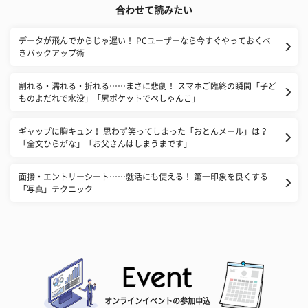
合わせて読みたい
データが飛んでからじゃ遅い！ PCユーザーなら今すぐやっておくべ
きバックアップ術
割れる・濡れる・折れる……まさに悲劇！ スマホご臨終の瞬間「子ど
ものよだれで水没」「尻ポケットでぺしゃんこ」
​ギャップに胸キュン！ 思わず笑ってしまった「おとんメール」は？
「全文ひらがな」「お父さんはしまうまです」
面接・エントリーシート……就活にも使える！ 第一印象を良くする
「写真」テクニック
オンラインイベントの参加申込