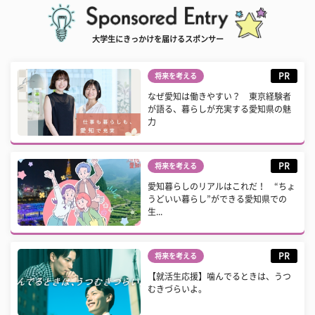
大学生にきっかけを届けるスポンサー
PR
将来を考える
なぜ愛知は働きやすい？ 東京経験者
が語る、暮らしが充実する愛知県の魅
力
PR
将来を考える
愛知暮らしのリアルはこれだ！ “ちょ
うどいい暮らし”ができる愛知県での
生...
PR
将来を考える
【就活生応援】噛んでるときは、うつ
むきづらいよ。