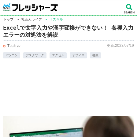
トップ
>
社会人ライフ
>
ITスキル
Excelで文字入力や漢字変換ができない！ 各種入力
エラーの対処法を解説
更新:2023/07/19
ITスキル
パソコン
デスクワーク
エクセル
オフィス
書類