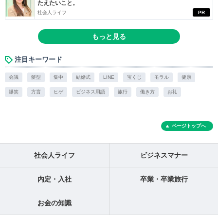
たえたいこと。
社会人ライフ
PR
もっと見る
注目キーワード
会議
髪型
集中
結婚式
LINE
宝くじ
モラル
健康
爆笑
方言
ヒゲ
ビジネス用語
旅行
働き方
お礼
ページトップへ
社会人ライフ
ビジネスマナー
内定・入社
卒業・卒業旅行
お金の知識