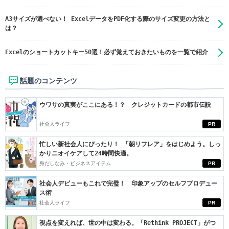
A3サイズが選べない！ ExcelデータをPDF化する際のサイズ変更の方法と
は？
Excelのショートカットキー50選！必ず覚えておきたいものを一覧で紹介
話題のコンテンツ
ウワサの真実がここにある！？ クレジットカードの都市伝説
社会人ライフ
PR
忙しい新社会人にぴったり！ 「朝リフレア」をはじめよう。しっ
かりニオイケアして24時間快適。
身だしなみ・ビジネスアイテム
PR
社会人デビューもこれで完璧！ 印象アップのセルフプロデュー
ス術
社会人ライフ
PR
視点を変えれば、世の中は変わる。「Rethink PROJECT」がつ