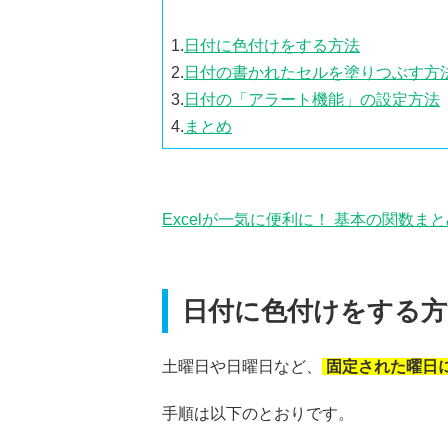
1.
日付に色付けをする方法
2.
日付の書かれたセルを塗りつぶす方
3.
日付の「アラート機能」の設定方法
4.
まとめ
Excelが一気に便利に！ 基本の関数ま
日付に色付けをする方
土曜日や日曜日など、
固定された曜日
手順は以下のとおりです。