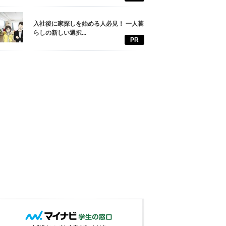
入社後に家探しを始める人必見！ 一人暮
らしの新しい選択...
PR