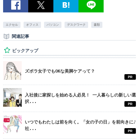
エクセル
オフィス
パソコン
デスクワーク
書類
関連記事
ピックアップ
ズボラ女子でもOKな美脚ケアって？
PR
入社後に家探しを始める人必見！ 一人暮らしの新しい選
択...
PR
いつでもわたしは前を向く。「女の子の日」を前向きに♪
社...
PR