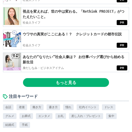
視点を変えれば、世の中は変わる。「Rethink PROJECT」がつ
たえたいこと。
社会人ライフ
PR
ウワサの真実がここにある！？ クレジットカードの都市伝説
社会人ライフ
PR
あなたの“なりたい”社会人像は？ お仕事バッグ選びから始める
新生活
身だしなみ・ビジネスアイテム
PR
もっと見る
注目キーワード
会話
老後
働き方
書き方
憧れ
社内イベント
ドレス
グルメ
お葬式
エンタメ
お礼
差し入れ・プレゼント
集中
結婚式
手紙