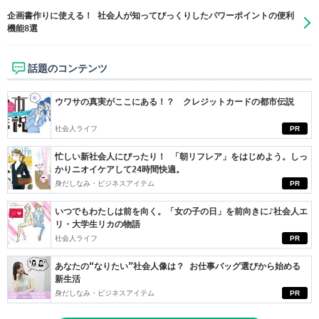
企画書作りに使える！ 社会人が知ってびっくりしたパワーポイントの便利
機能8選
話題のコンテンツ
ウワサの真実がここにある！？ クレジットカードの都市伝説
社会人ライフ
PR
忙しい新社会人にぴったり！ 「朝リフレア」をはじめよう。しっ
かりニオイケアして24時間快適。
身だしなみ・ビジネスアイテム
PR
いつでもわたしは前を向く。「女の子の日」を前向きに♪社会人エ
リ・大学生リカの物語
社会人ライフ
PR
あなたの“なりたい”社会人像は？ お仕事バッグ選びから始める
新生活
身だしなみ・ビジネスアイテム
PR