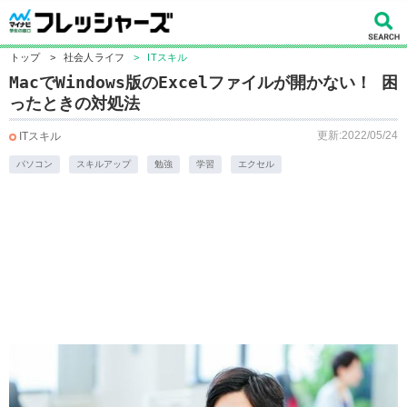
トップ
>
社会人ライフ
>
ITスキル
MacでWindows版のExcelファイルが開かない！ 困
ったときの対処法
更新:2022/05/24
ITスキル
パソコン
スキルアップ
勉強
学習
エクセル