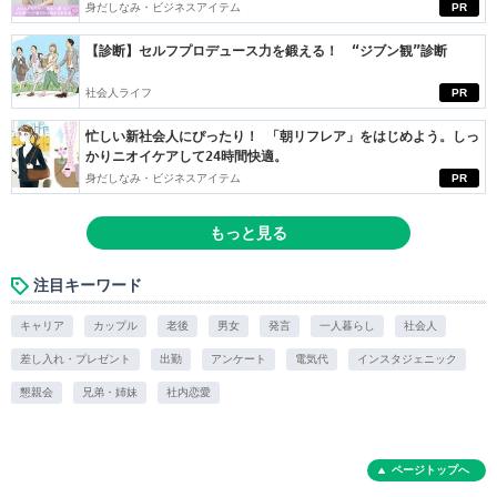
身だしなみ・ビジネスアイテム
PR
【診断】セルフプロデュース力を鍛える！ “ジブン観”診断
社会人ライフ
PR
忙しい新社会人にぴったり！ 「朝リフレア」をはじめよう。しっ
かりニオイケアして24時間快適。
身だしなみ・ビジネスアイテム
PR
もっと見る
注目キーワード
キャリア
カップル
老後
男女
発言
一人暮らし
社会人
差し入れ・プレゼント
出勤
アンケート
電気代
インスタジェニック
懇親会
兄弟・姉妹
社内恋愛
ページトップへ