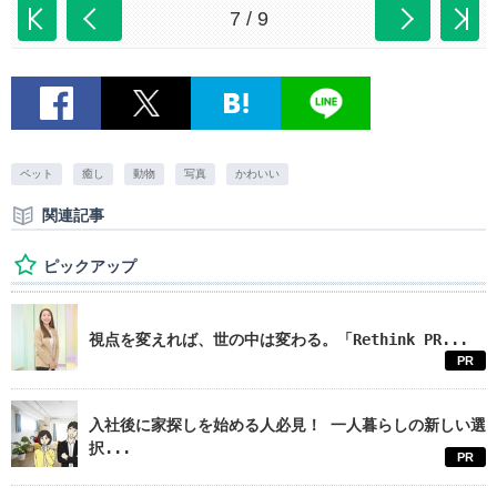
7 / 9
ペット
癒し
動物
写真
かわいい
関連記事
ピックアップ
視点を変えれば、世の中は変わる。「Rethink PR...
PR
入社後に家探しを始める人必見！ 一人暮らしの新しい選
択...
PR