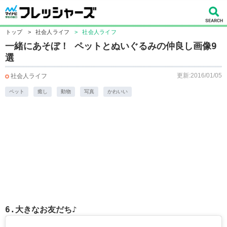
トップ
>
社会人ライフ
>
社会人ライフ
一緒にあそぼ！ ペットとぬいぐるみの仲良し画像9
選
更新:2016/01/05
社会人ライフ
ペット
癒し
動物
写真
かわいい
6.大きなお友だち♪