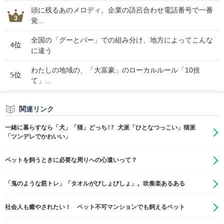
頭に残るあのメロディ。企業の語呂合わせ電話番号で一番
覚...
全国の「グーとパー」での組み分け、地方によってこんな
4位
に違う
わたしの地域の、「大富豪」のローカルルール「10捨
5位
て」...
関連リンク
一緒に暮らすなら「犬」「猫」どっち!? 犬派「ひとなつっこい」猫派
「ツンデレでかわいい」
ペットを飼うときに必要な周りへの心遣いって？
「鬼のような筋トレ」「タオルがびしょびしょ」。吹奏楽あるある
社会人も癒やされたい！ ペット不可マンションでも飼えるペット