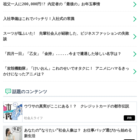
祖父一人に200,000円!? 内定者の「最後の」お年玉事情
入社準備はこれでバッチリ！入社式の常識
スーツが塩ふいた! 先輩社会人が経験した、ビジネスファッションの失敗
談
「四月一日」「乙女」「金持」......今まで遭遇した珍しい名字は？
「攻殻機動隊」「けいおん」これのせいでオタクに！ アニメにハマるきっ
かけになったアニメは？
話題のコンテンツ
ウワサの真実がここにある！？ クレジットカードの都市伝説
社会人ライフ
PR
あなたの“なりたい”社会人像は？ お仕事バッグ選びから始める
新生活