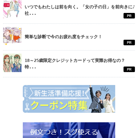
いつでもわたしは前を向く。「女の子の日」を前向きに♪
社...
PR
簡単な診断で今のお疲れ度をチェック！
PR
18～25歳限定クレジットカードって実際お得なの？
特...
PR