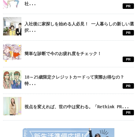
社...
PR
入社後に家探しを始める人必見！ 一人暮らしの新しい選
択...
PR
簡単な診断で今のお疲れ度をチェック！
PR
18～25歳限定クレジットカードって実際お得なの？
特...
PR
視点を変えれば、世の中は変わる。「Rethink PR...
PR