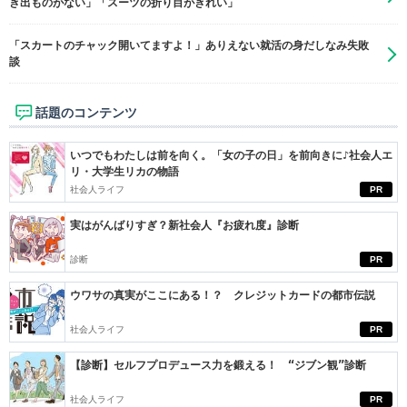
き出ものがない」「スーツの折り目がきれい」
「スカートのチャック開いてますよ！」ありえない就活の身だしなみ失敗
談
話題のコンテンツ
いつでもわたしは前を向く。「女の子の日」を前向きに♪社会人エ
リ・大学生リカの物語
社会人ライフ
PR
実はがんばりすぎ？新社会人『お疲れ度』診断
診断
PR
ウワサの真実がここにある！？ クレジットカードの都市伝説
社会人ライフ
PR
【診断】セルフプロデュース力を鍛える！ “ジブン観”診断
社会人ライフ
PR