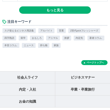
もっと見る
注目キーワード
スグ使えるビジネス用語集
アルバイト
営業
Z世代pickフレッシャーズ
四字熟語
留学
おもしろ
アニマル
挨拶
内定先
著者コラム.
本音コラム.
ニュース
持ち物
家族
ページトップへ
社会人ライフ
ビジネスマナー
内定・入社
卒業・卒業旅行
お金の知識