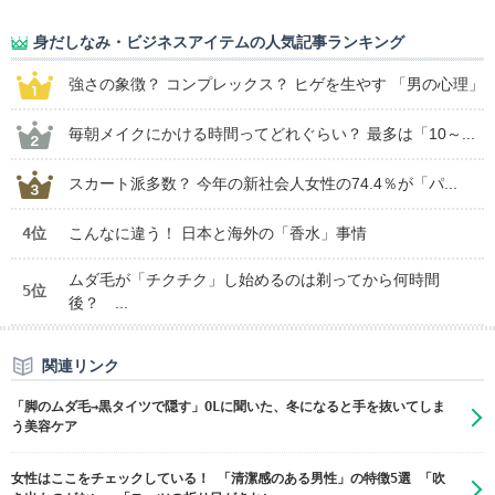
身だしなみ・ビジネスアイテムの人気記事ランキング
強さの象徴？ コンプレックス？ ヒゲを生やす 「男の心理」
毎朝メイクにかける時間ってどれぐらい？ 最多は「10～...
スカート派多数？ 今年の新社会人女性の74.4％が「パ...
4位
こんなに違う！ 日本と海外の「香水」事情
ムダ毛が「チクチク」し始めるのは剃ってから何時間
5位
後？ ...
関連リンク
「脚のムダ毛→黒タイツで隠す」OLに聞いた、冬になると手を抜いてしま
う美容ケア
女性はここをチェックしている！ 「清潔感のある男性」の特徴5選 「吹