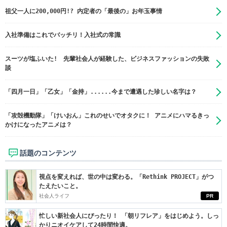
祖父一人に200,000円!? 内定者の「最後の」お年玉事情
入社準備はこれでバッチリ！入社式の常識
スーツが塩ふいた! 先輩社会人が経験した、ビジネスファッションの失敗
談
「四月一日」「乙女」「金持」......今まで遭遇した珍しい名字は？
「攻殻機動隊」「けいおん」これのせいでオタクに！ アニメにハマるきっ
かけになったアニメは？
話題のコンテンツ
視点を変えれば、世の中は変わる。「Rethink PROJECT」がつ
たえたいこと。
社会人ライフ
PR
忙しい新社会人にぴったり！ 「朝リフレア」をはじめよう。しっ
かりニオイケアして24時間快適。