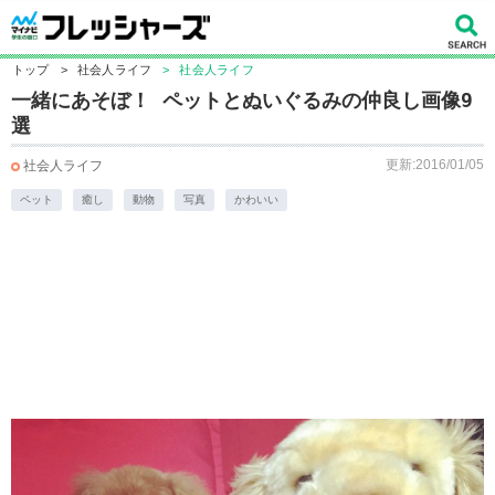
トップ
>
社会人ライフ
>
社会人ライフ
一緒にあそぼ！ ペットとぬいぐるみの仲良し画像9
選
更新:2016/01/05
社会人ライフ
ペット
癒し
動物
写真
かわいい