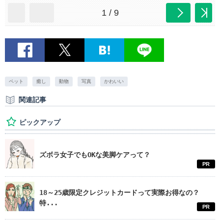
1 / 9
ペット
癒し
動物
写真
かわいい
関連記事
ピックアップ
ズボラ女子でもOKな美脚ケアって？
PR
18～25歳限定クレジットカードって実際お得なの？
特...
PR