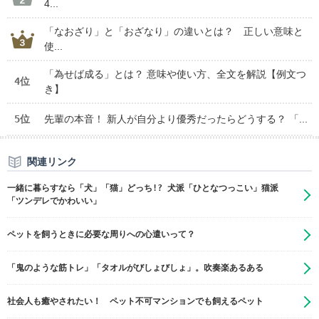
4...
「なおざり」と「おざなり」の違いとは？ 正しい意味と
使...
「為せば成る」とは？ 意味や使い方、全文を解説【例文つ
4位
き】
5位
先輩の本音！ 新人が自分より優秀だったらどうする？ 「...
関連リンク
一緒に暮らすなら「犬」「猫」どっち!? 犬派「ひとなつっこい」猫派
「ツンデレでかわいい」
ペットを飼うときに必要な周りへの心遣いって？
「鬼のような筋トレ」「タオルがびしょびしょ」。吹奏楽あるある
社会人も癒やされたい！ ペット不可マンションでも飼えるペット