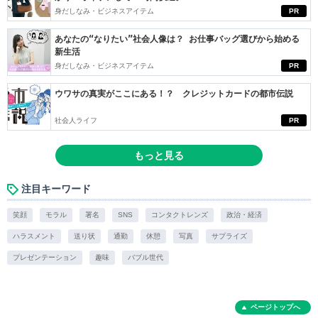
身だしなみ・ビジネスアイテム
PR
あなたの“なりたい”社会人像は？ お仕事バッグ選びから始める
新生活
身だしなみ・ビジネスアイテム
PR
ウワサの真実がここにある！？ クレジットカードの都市伝説
社会人ライフ
PR
もっと見る
注目キーワード
笑顔
モラル
署名
SNS
コンタクトレンズ
政治・経済
ハラスメント
送り状
通勤
休憩
写真
サプライズ
プレゼンテーション
趣味
バブル世代
ページトップへ