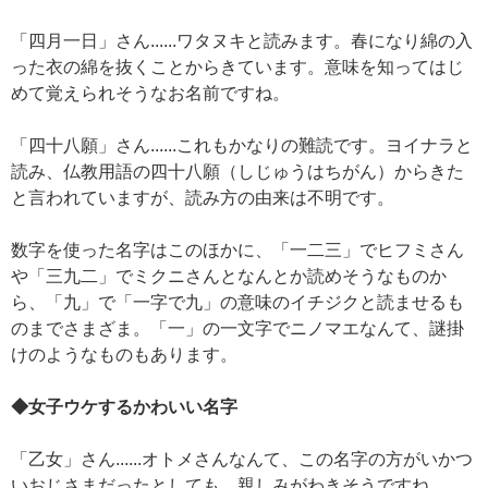
「四月一日」さん......ワタヌキと読みます。春になり綿の入
った衣の綿を抜くことからきています。意味を知ってはじ
めて覚えられそうなお名前ですね。
「四十八願」さん......これもかなりの難読です。ヨイナラと
読み、仏教用語の四十八願（しじゅうはちがん）からきた
と言われていますが、読み方の由来は不明です。
数字を使った名字はこのほかに、「一二三」でヒフミさん
や「三九二」でミクニさんとなんとか読めそうなものか
ら、「九」で「一字で九」の意味のイチジクと読ませるも
のまでさまざま。「一」の一文字でニノマエなんて、謎掛
けのようなものもあります。
◆女子ウケするかわいい名字
「乙女」さん......オトメさんなんて、この名字の方がいかつ
いおじさまだったとしても、親しみがわきそうですね。