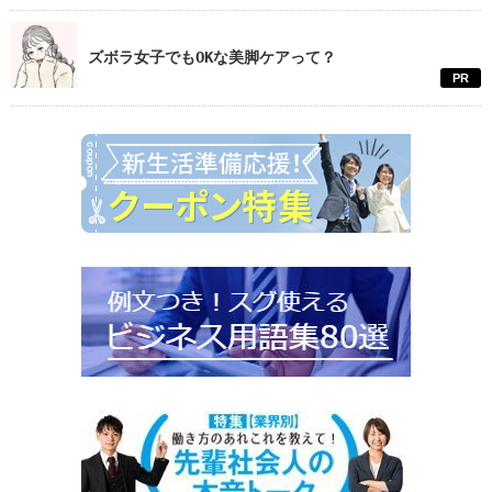
ズボラ女子でもOKな美脚ケアって？
PR