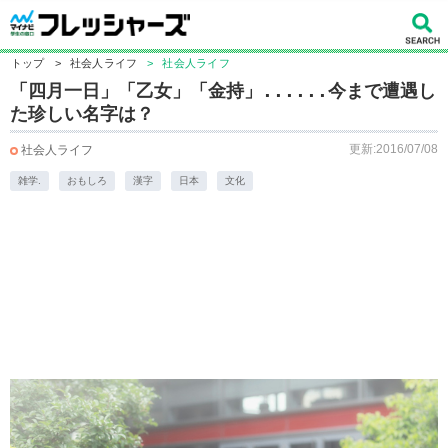
トップ
>
社会人ライフ
>
社会人ライフ
「四月一日」「乙女」「金持」......今まで遭遇し
た珍しい名字は？
更新:2016/07/08
社会人ライフ
雑学.
おもしろ
漢字
日本
文化