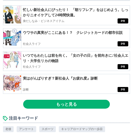
忙しい新社会人にぴったり！ 「朝リフレア」をはじめよう。しっ
かりニオイケアして24時間快適。
身だしなみ・ビジネスアイテム
PR
ウワサの真実がここにある！？ クレジットカードの都市伝説
社会人ライフ
PR
いつでもわたしは前を向く。「女の子の日」を前向きに♪社会人エ
リ・大学生リカの物語
社会人ライフ
PR
実はがんばりすぎ？新社会人『お疲れ度』診断
診断
PR
もっと見る
注目キーワード
老後
アンケート
スポーツ
キャリアロードマップの一歩目