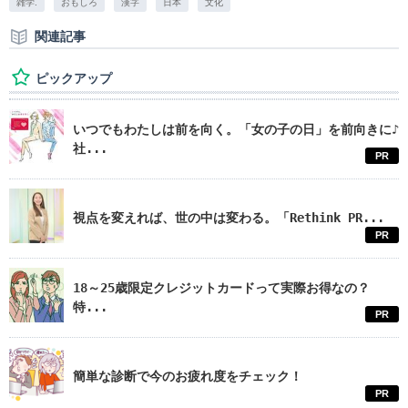
雑学.
おもしろ
漢字
日本
文化
関連記事
ピックアップ
いつでもわたしは前を向く。「女の子の日」を前向きに♪
社...
PR
視点を変えれば、世の中は変わる。「Rethink PR...
PR
18～25歳限定クレジットカードって実際お得なの？
特...
PR
簡単な診断で今のお疲れ度をチェック！
PR