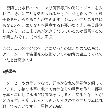
「密閉した水槽の中に、アリ飼育専用の透明のジェルを入
れて、そこにアリを数匹入れるだけで、巣を作っていく様
子を真横から見ることができます。ジェルがアリの食料に
もなるので、エサなどを用意する必要がなく楽。毎日帰宅
してから、どこまで巣が大きくなっているのか観察するの
が楽しみです」（男性／31歳）
このジェルの開発のベースになったのは、あのNASAのテ
クノロジー。宇宙開発の技術がアリの飼育に役立てられて
いたとは驚きです。
■熱帯魚
「グッピーやカラシンなど、鮮やかな色の熱帯魚を飼って
います。小物や水草に凝って自分なりの世界が作れ、部屋
を真っ暗にして水槽だけ電気をつけると、幻想的な世界が
楽めます。今度はもっと大きいサイズのアクアリウムに挑
戦してみたいです」（男性／28歳）