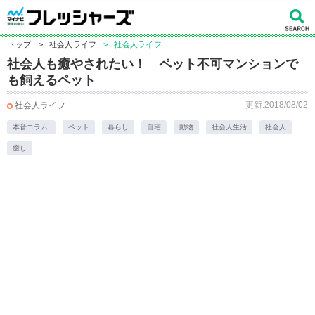
トップ
>
社会人ライフ
>
社会人ライフ
社会人も癒やされたい！ ペット不可マンションで
も飼えるペット
更新:2018/08/02
社会人ライフ
本音コラム.
ペット
暮らし
自宅
動物
社会人生活
社会人
癒し