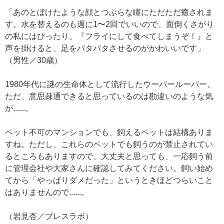
「あのとぼけたような顔とつぶらな瞳にただただ癒されま
す。水を替えるのも週に1〜2回でいいので、面倒くさがり
の私にはぴったり。『フライにして食べてしまうぞ！』と
声を掛けると、足をバタバタさせるのがかわいいです」
（男性／30歳）
1980年代に謎の生命体として流行したウーパールーパー。
ただ、意思疎通できると思っているのは勘違いのような気
が......。
ペット不可のマンションでも、飼えるペットは結構ありま
すね。ただし、これらのペットでも飼うのが禁止されてい
るところもありますので、大丈夫と思っても、一応飼う前
に管理会社や大家さんに確認してみてください。飼い始め
てから「やっぱりダメだった」というときほどつらいこと
はありませんので......。
（岩見杏／プレスラボ）