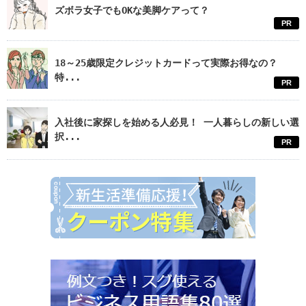
ズボラ女子でもOKな美脚ケアって？
PR
18～25歳限定クレジットカードって実際お得なの？
特...
PR
入社後に家探しを始める人必見！ 一人暮らしの新しい選
択...
PR