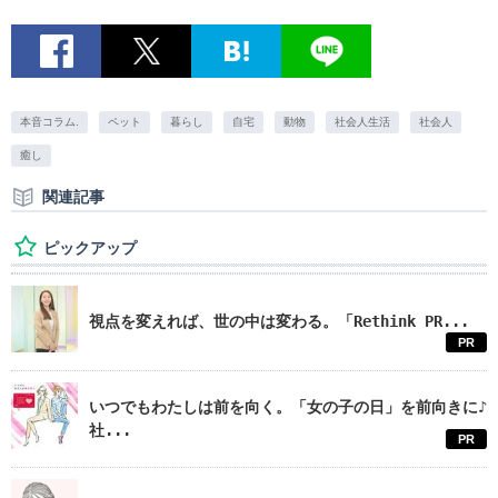
本音コラム.
ペット
暮らし
自宅
動物
社会人生活
社会人
癒し
関連記事
ピックアップ
視点を変えれば、世の中は変わる。「Rethink PR...
PR
いつでもわたしは前を向く。「女の子の日」を前向きに♪
社...
PR