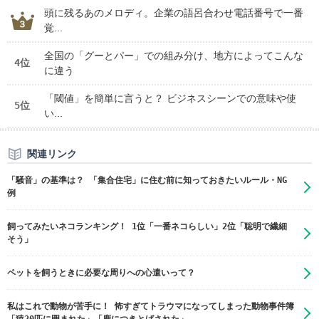
頭に残るあのメロディ。企業の語呂合わせ電話番号で一番
覚...
全国の「グーとパー」での組み分け、地方によってこんな
4位
に違う
「閾値」を簡単に言うと？ ビジネスシーンでの意味や使
5位
い...
関連リンク
「騒音」の基準は？ 「集合住宅」に住む前に知っておきたいルール・NG
例
飼ってみたいネコランキング！ 1位「一番ネコらしい」2位「聡明で繊細
そう」
ペットを飼うときに必要な周りへの心遣いって？
私はこれで動物が苦手に！ 怖すぎてトラウマになってしまった動物事件簿
「猿20匹に囲まれた」「鹿につきとばされた」