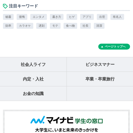
注目キーワード
秘書
後悔
エンタメ
書き方
ヒゲ
アプリ
出世
有名人
効率
カラオケ
遅刻
モテ
食べ物
社長
清潔
ページトップへ
社会人ライフ
ビジネスマナー
内定・入社
卒業・卒業旅行
お金の知識