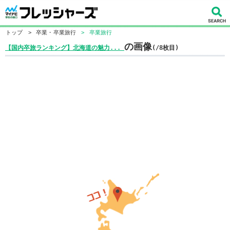
トップ
>
卒業・卒業旅行
>
卒業旅行
の画像
【国内卒旅ランキング】北海道の魅力...
(/8枚目)