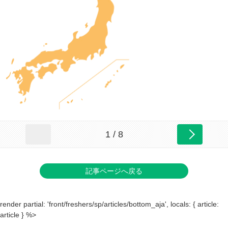
1 / 8
記事ページへ戻る
render partial: 'front/freshers/sp/articles/bottom_aja', locals: { article:
article } %>