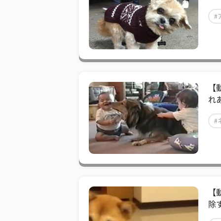
#
【
れ
#
【
除