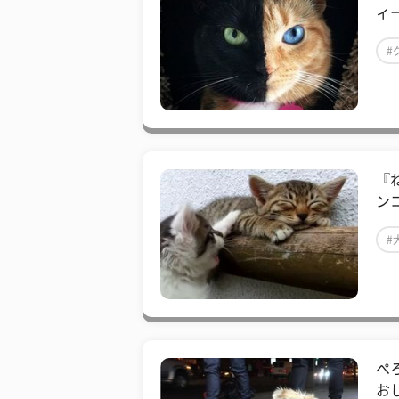
ィ
#
『
ン
#
ぺ
お