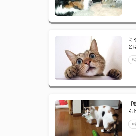
に
と
#
【
ん
#