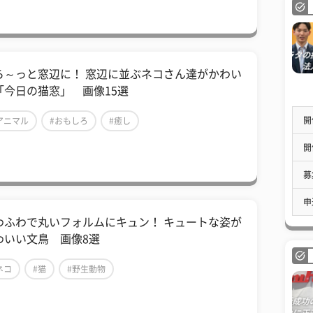
ら～っと窓辺に！ 窓辺に並ぶネコさん達がかわい
「今日の猫窓」 画像15選
開
アニマル
#おもしろ
#癒し
開
募
申
わふわで丸いフォルムにキュン！ キュートな姿が
わいい文鳥 画像8選
ネコ
#猫
#野生動物