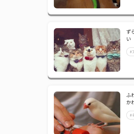
ず
い
#
ふ
か
#