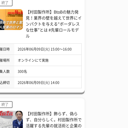
終了
【村田製作所】BtoBの魅力発
見！業界の壁を越えて世界にイ
ンパクトを与える“ボーダレス
な仕事”とは #先輩ロールモデ
ル
催日時
2026年06月09日(火) 15:00〜16:00
催場所
オンラインにて実施
集人数
300名
込締切
2026年06月09日(火) 14:00
終了
【村田製作所】飾らず、偽ら
ず、自分らしく。村田製作所で
活躍する先輩の就活術と企業の