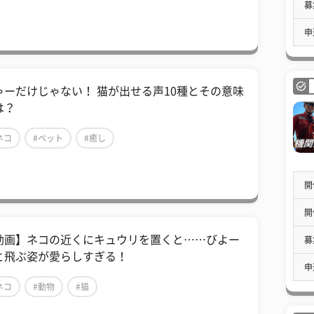
募
申
ゃーだけじゃない！ 猫が出せる声10種とその意味
は？
ネコ
#ペット
#癒し
開
開
動画】ネコの近くにキュウリを置くと……びよー
募
と飛ぶ姿が愛らしすぎる！
申
ネコ
#動物
#猫