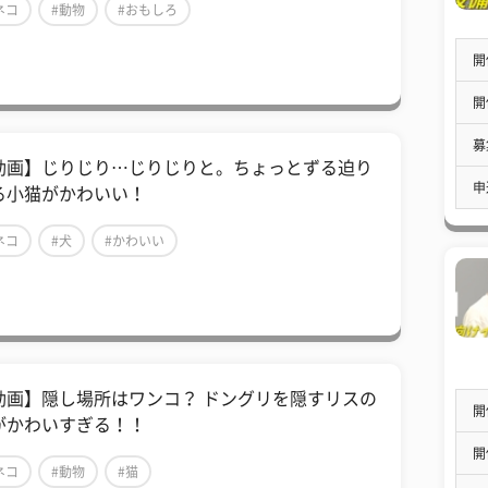
ネコ
#動物
#おもしろ
開
開
募
【動画】じりじり…じりじりと。ちょっとずる迫り
申
る小猫がかわいい！
ネコ
#犬
#かわいい
動画】隠し場所はワンコ？ ドングリを隠すリスの
開
がかわいすぎる！！
開
ネコ
#動物
#猫