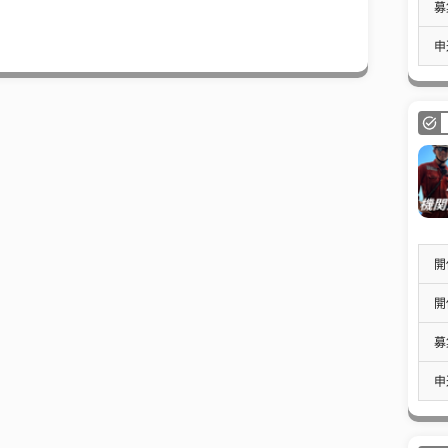
募
申
開
開
募
申