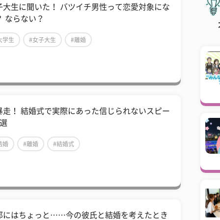
子大生に聞いた！ バツイチ男性って恋愛対象にな
？ ならない？
大学生
#女子大生
#離婚
暴走！ 結婚式で実際にあった信じられないスピー
5選
結婚
#離婚
#結婚式
那にはちょっと……今の彼氏と結婚を考えたとき