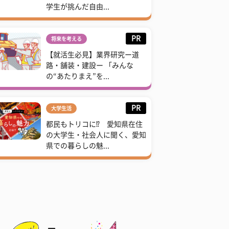
学生が挑んだ自由...
PR
将来を考える
【就活生必見】業界研究ー道
路・舗装・建設ー 「みんな
の“あたりまえ”を...
PR
大学生活
都民もトリコに⁉ 愛知県在住
の大学生・社会人に聞く、愛知
県での暮らしの魅...