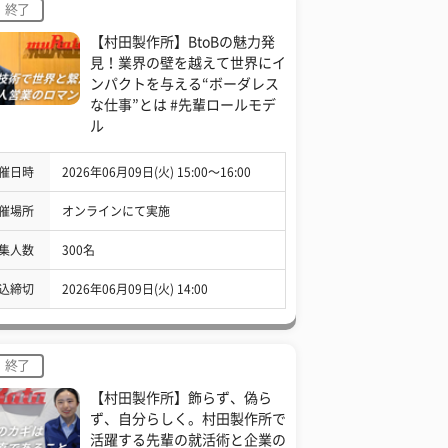
終了
【村田製作所】BtoBの魅力発
見！業界の壁を越えて世界にイ
ンパクトを与える“ボーダレス
な仕事”とは #先輩ロールモデ
ル
催日時
2026年06月09日(火) 15:00〜16:00
催場所
オンラインにて実施
集人数
300名
込締切
2026年06月09日(火) 14:00
終了
【村田製作所】飾らず、偽ら
ず、自分らしく。村田製作所で
活躍する先輩の就活術と企業の