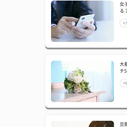
女
る
#
大
チ
#
旦