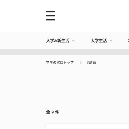
入学&新生活
大学生活
学生の窓口トップ
#離婚
全
9
件