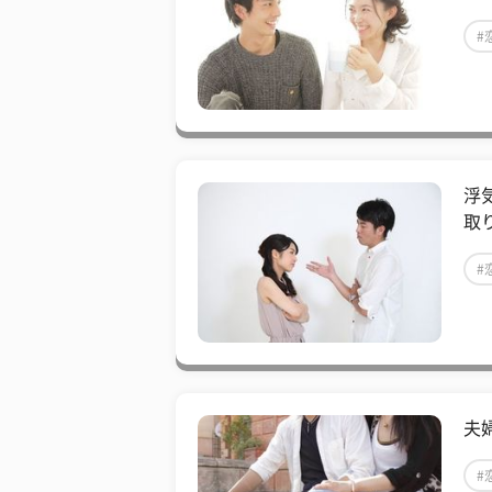
#
浮
取
#
夫
#