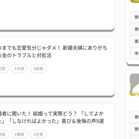
開
開
募
つまでも恋愛気分じゃダメ！ 新婚夫婦にありがち
申
お金のトラブルと対処法
恋愛
#夫婦
#結婚
婚者に聞いた！ 結婚って実際どう？ 「してよか
開
た」「しなければよかった」喜び＆後悔の声9選
開
結婚
#離婚
#恋愛