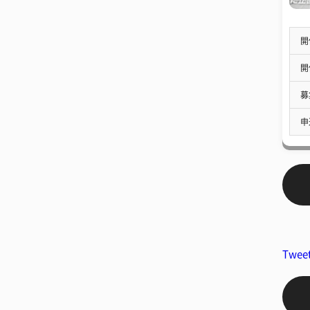
開
開
募
申
Twee