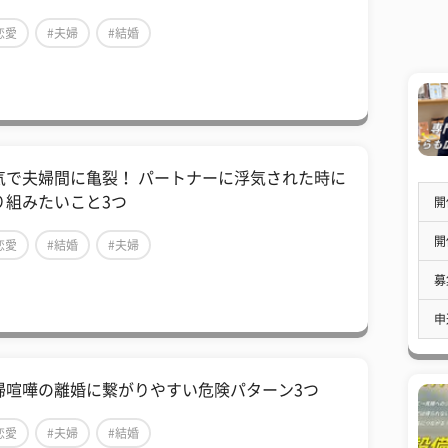
恋愛
#夫婦
#結婚
気で夫婦間に亀裂！ パートナーに浮気された時に
り組みたいこと3つ
開
開
恋愛
#結婚
#夫婦
募
申
婦喧嘩の離婚に繋がりやすい危険パターン3つ
恋愛
#夫婦
#結婚