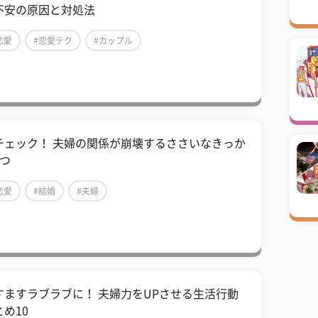
不安の原因と対処法
恋愛
#恋愛テク
#カップル
チェック！ 夫婦の関係が崩壊するささいなきっか
5つ
恋愛
#結婚
#夫婦
すますラブラブに！ 夫婦力をUPさせる生活行動
とめ10