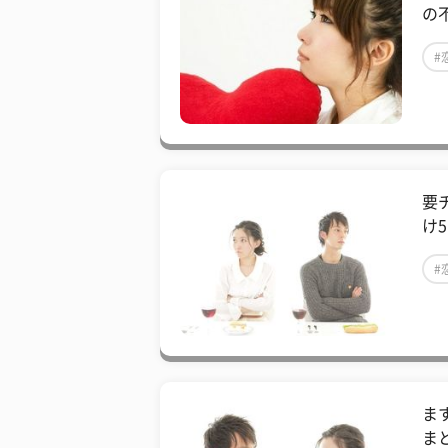
の
#
要
け
#
ま
ま