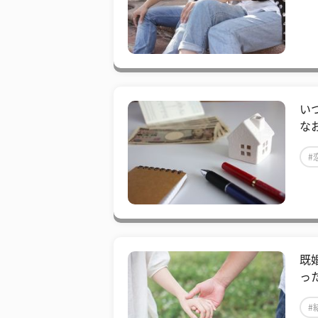
い
な
#
既
っ
#