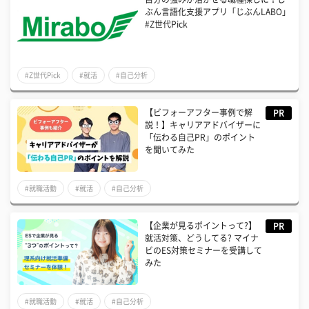
ぶん言語化支援アプリ「じぶんLABO」
#Z世代Pick
#Z世代Pick
#就活
#自己分析
【ビフォーアフター事例で解
PR
説！】キャリアアドバイザーに
「伝わる自己PR」のポイント
を聞いてみた
#就職活動
#就活
#自己分析
【企業が見るポイントって?】
PR
就活対策、どうしてる? マイナ
ビのES対策セミナーを受講して
みた
#就職活動
#就活
#自己分析