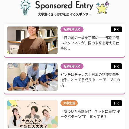
大学生にきっかけを届けるスポンサー
PR
将来を考える
「目の前の一歩を丁寧に──部活で磨
いたタフネスが、国の未来を考える仕
事に...
PR
将来を考える
ピンチはチャンス！日本の物流問題を
逆手にとって急成長中 ー ア・プロの
挑...
PR
大学生活
「気づいたら課金!?」ネットに潜む“ダ
ークパターン”て、知ってる？