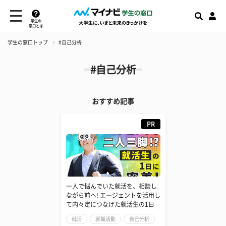
学生の
窓口とは
学生の窓口トップ
#自己分析
#自己分析
おすすめ記事
PR
一人で悩んでいた就活を、相談し
ながら前へ! エージェントを活用し
て内々定につなげた就活生の1日
就活
就職活動
自己分析