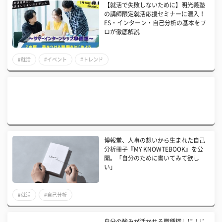
【就活で失敗しないために】明光義塾
の講師限定就活応援セミナーに潜入！
ES・インターン・自己分析の基本をプ
ロが徹底解説
#就活
#イベント
#トレンド
博報堂、人事の想いから生まれた自己
分析冊子『MY KNOWTEBOOK』を公
開。「自分のために書いてみて欲し
い」
#就活
#自己分析
自分の強みが活かせる職種探しに！じ