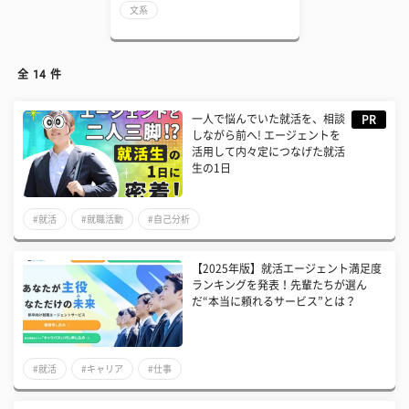
文系
全
14
件
一人で悩んでいた就活を、相談
PR
しながら前へ! エージェントを
活用して内々定につなげた就活
生の1日
#就活
#就職活動
#自己分析
【2025年版】就活エージェント満足度
ランキングを発表！先輩たちが選ん
だ“本当に頼れるサービス”とは？
#就活
#キャリア
#仕事