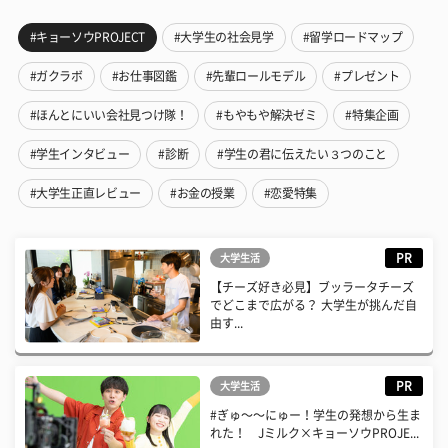
#キョーソウPROJECT
#大学生の社会見学
#留学ロードマップ
#ガクラボ
#お仕事図鑑
#先輩ロールモデル
#プレゼント
#ほんとにいい会社見つけ隊！
#もやもや解決ゼミ
#特集企画
#学生インタビュー
#診断
#学生の君に伝えたい３つのこと
#大学生正直レビュー
#お金の授業
#恋愛特集
PR
大学生活
【チーズ好き必見】ブッラータチーズ
でどこまで広がる？ 大学生が挑んだ自
由す...
PR
大学生活
#ぎゅ〜〜にゅー！学生の発想から生ま
れた！ Jミルク×キョーソウPROJE...