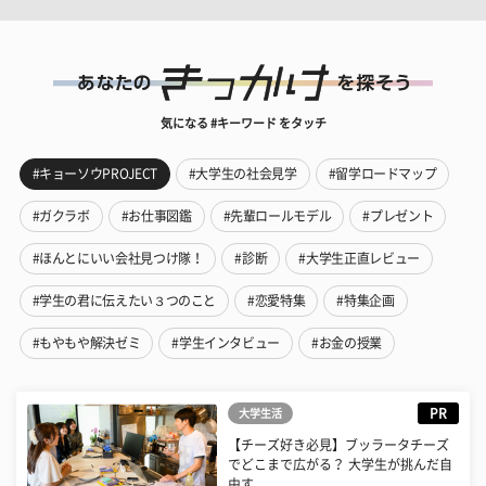
気になる #キーワード をタッチ
#キョーソウPROJECT
#大学生の社会見学
#留学ロードマップ
#ガクラボ
#お仕事図鑑
#先輩ロールモデル
#プレゼント
#ほんとにいい会社見つけ隊！
#診断
#大学生正直レビュー
#学生の君に伝えたい３つのこと
#恋愛特集
#特集企画
#もやもや解決ゼミ
#学生インタビュー
#お金の授業
PR
大学生活
【チーズ好き必見】ブッラータチーズ
でどこまで広がる？ 大学生が挑んだ自
由す...