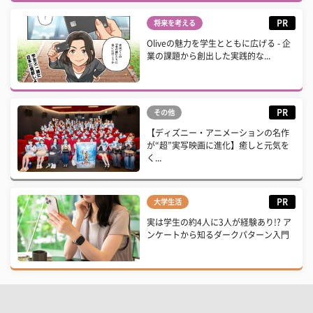
PR
将来を考える
Oliveの魅力を学生とともに広げる - 企
業の課題から創出した実践的な...
PR
その他
【ディズニー・アニメーションの名作
が“超”実写映画に進化】癒しと元気を
く...
PR
大学生活
実は学生の約4人に3人が経験あり!? ア
ンケートから知るダークパターン入門