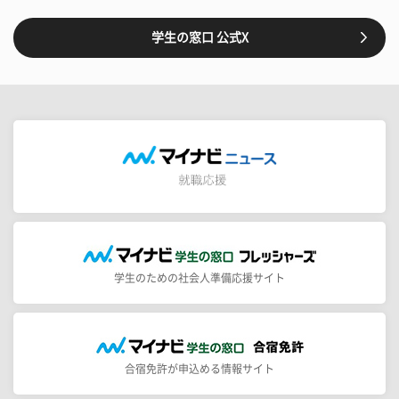
学生の窓口 公式X
学生のための社会人準備応援サイト
合宿免許が申込める情報サイト