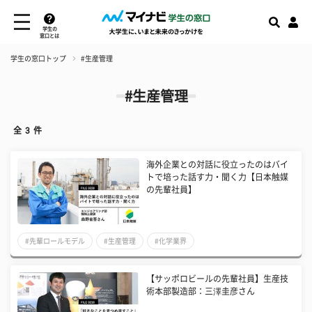
学生の
窓口とは
学生の窓口トップ
#生産管理
#生産管理
全
3
件
海外企業との対話に役立ったのはバイ
トで培った話す力・聞く力【日本触媒
の先輩社員】
#先輩ロールモデル
#生産管理
#化学業界
【サッポロビールの先輩社員】生産技
術本部製造部：三澤圭彦さん