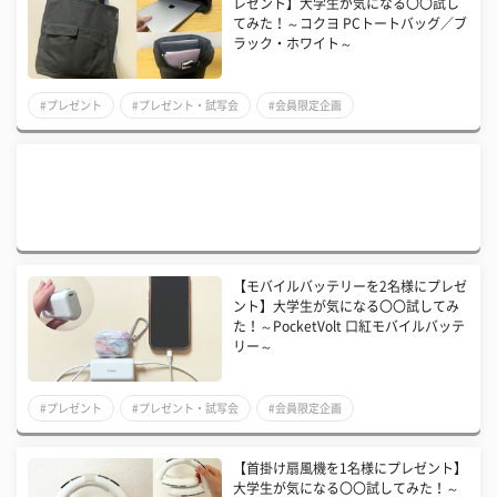
レゼント】大学生が気になる〇〇試し
てみた！～コクヨ PCトートバッグ／ブ
ラック・ホワイト～
#プレゼント
#プレゼント・試写会
#会員限定企画
【モバイルバッテリーを2名様にプレゼ
ント】大学生が気になる〇〇試してみ
た！～PocketVolt 口紅モバイルバッテ
リー～
#プレゼント
#プレゼント・試写会
#会員限定企画
【首掛け扇風機を1名様にプレゼント】
大学生が気になる〇〇試してみた！～