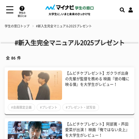
学生の
窓口とは
学生の窓口トップ
#新入生完全マニュアル2025プレゼント
#新入生完全マニュアル2025プレゼント
全
86
件
【ムビチケプレゼント】ガクラボ出身
の先輩が監督を務める 映画『彼の瞳に
映る僕』を大学生がレビュー！
#会員限定企画
#プレゼント
#プレゼント・試写会
【ムビチケプレゼント】阿部寛・芦田
愛菜が出演！ 映画『俺ではない炎上』
を大学生がレビュー！