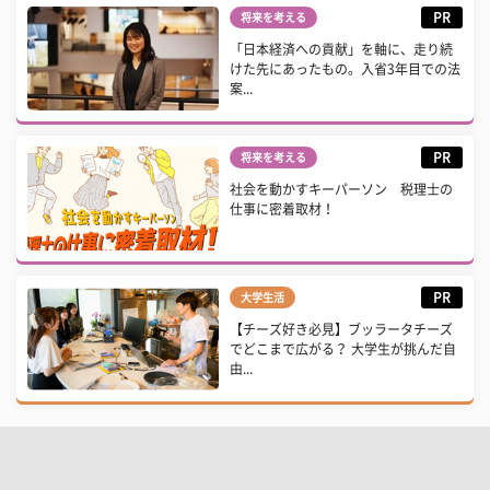
PR
将来を考える
「日本経済への貢献」を軸に、走り続
けた先にあったもの。入省3年目での法
案...
PR
将来を考える
社会を動かすキーパーソン 税理士の
仕事に密着取材！
PR
大学生活
【チーズ好き必見】ブッラータチーズ
でどこまで広がる？ 大学生が挑んだ自
由...