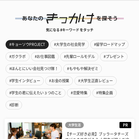
気になる #キーワード をタッチ
#キョーソウPROJECT
#大学生の社会見学
#留学ロードマップ
#ガクラボ
#お仕事図鑑
#先輩ロールモデル
#プレゼント
#ほんとにいい会社見つけ隊！
#もやもや解決ゼミ
#学生インタビュー
#お金の授業
#大学生正直レビュー
#学生の君に伝えたい３つのこと
#恋愛特集
#特集企画
#診断
PR
大学生活
【チーズ好き必見】ブッラータチーズ