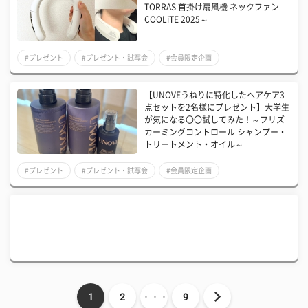
TORRAS 首掛け扇風機 ネックファン
COOLiTE 2025​～
#プレゼント
#プレゼント・試写会
#会員限定企画
【UNOVEうねりに特化したヘアケア3
点セットを2名様にプレゼント】大学生
が気になる〇〇試してみた！～フリズ
カーミングコントロール シャンプー・
トリートメント・オイル～
#プレゼント
#プレゼント・試写会
#会員限定企画
1
2
・・・
9