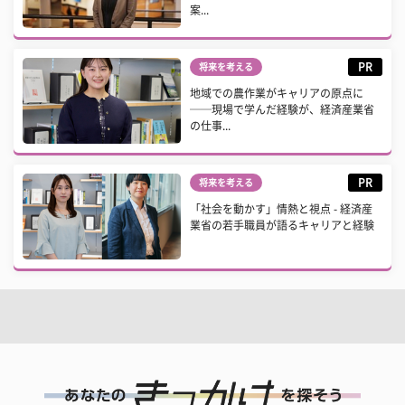
案...
PR
将来を考える
地域での農作業がキャリアの原点に
──現場で学んだ経験が、経済産業省
の仕事...
PR
将来を考える
「社会を動かす」情熱と視点 - 経済産
業省の若手職員が語るキャリアと経験