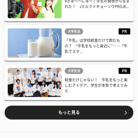
#ぎゅ〜〜にゅー！学生の発想から生ま
れた！ Jミルク×キョーソウPROJE...
PR
大学生活
「牛乳」は学校給食だけで飲むも
の？ “牛乳をもっと身近に”――「牛
乳でスマ...
PR
大学生活
給食だけじゃない！ 牛乳をもっと楽
しむアイデア、学生が本気で考えてみ
た
もっと見る