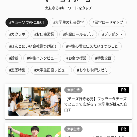
気になる #キーワード をタッチ
#キョーソウPROJECT
#大学生の社会見学
#留学ロードマップ
#ガクラボ
#お仕事図鑑
#先輩ロールモデル
#プレゼント
#ほんとにいい会社見つけ隊！
#学生の君に伝えたい３つのこと
#診断
#学生インタビュー
#お金の授業
#特集企画
#恋愛特集
#大学生正直レビュー
#もやもや解決ゼミ
PR
大学生活
【チーズ好き必見】ブッラータチーズ
でどこまで広がる？ 大学生が挑んだ自
由す...
PR
大学生活