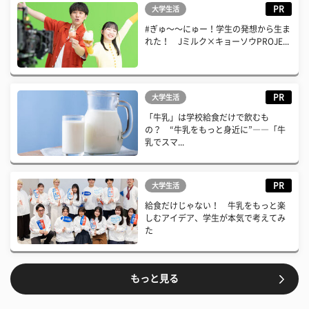
PR
大学生活
#ぎゅ〜〜にゅー！学生の発想から生ま
れた！ Jミルク×キョーソウPROJE...
PR
大学生活
「牛乳」は学校給食だけで飲むも
の？ “牛乳をもっと身近に”――「牛
乳でスマ...
PR
大学生活
給食だけじゃない！ 牛乳をもっと楽
しむアイデア、学生が本気で考えてみ
た
もっと見る