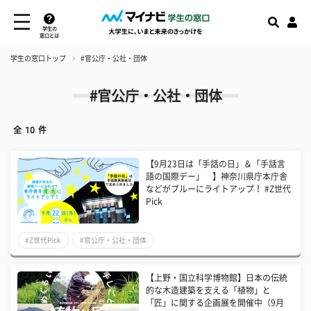
学生の
窓口とは
学生の窓口トップ
#官公庁・公社・団体
#官公庁・公社・団体
全
10
件
【9月23日は「手話の日」＆「手話言
語の国際デー」 】神奈川県庁本庁舎
などがブルーにライトアップ！ #Z世代
Pick
#Z世代Pick
#官公庁・公社・団体
【上野・国立科学博物館】日本の伝統
的な木造建築を支える「植物」と
「匠」に関する企画展を開催中（9月