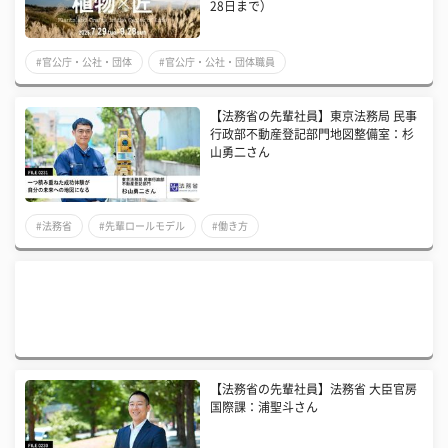
28日まで）
#官公庁・公社・団体
#官公庁・公社・団体職員
【法務省の先輩社員】東京法務局 民事
行政部不動産登記部門地図整備室：杉
山勇二さん
#法務省
#先輩ロールモデル
#働き方
【法務省の先輩社員】法務省 大臣官房
国際課：浦聖斗さん