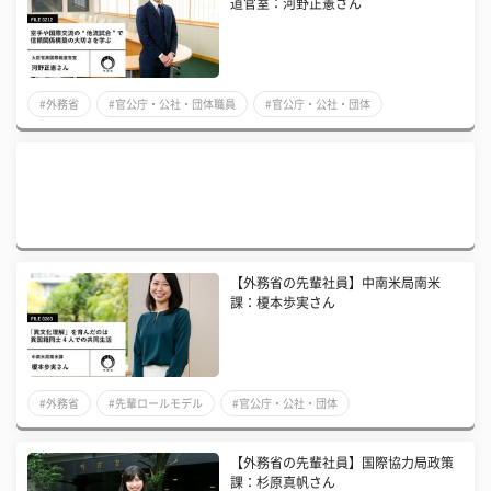
道官室：河野正憲さん
#外務省
#官公庁・公社・団体職員
#官公庁・公社・団体
【外務省の先輩社員】中南米局南米
課：榎本歩実さん
#外務省
#先輩ロールモデル
#官公庁・公社・団体
【外務省の先輩社員】国際協力局政策
課：杉原真帆さん