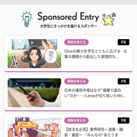
大学生にきっかけを届けるスポンサー
PR
将来を考える
Oliveの魅力を学生とともに広げる - 企
業の課題から創出した実践的な...
PR
将来を考える
日本の通信市場はなぜ“複雑で面白
い”のか──IIJmioが切り拓いたMV...
PR
将来を考える
【就活生必見】業界研究ー道路・舗
装・建設ー 「みんなの“あたりま