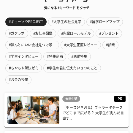
気になる #キーワード をタッチ
#キョーソウPROJECT
#大学生の社会見学
#留学ロードマップ
#ガクラボ
#お仕事図鑑
#先輩ロールモデル
#プレゼント
#ほんとにいい会社見つけ隊！
#大学生正直レビュー
#診断
#学生インタビュー
#特集企画
#恋愛特集
#もやもや解決ゼミ
#学生の君に伝えたい３つのこと
#お金の授業
PR
大学生活
【チーズ好き必見】ブッラータチーズ
でどこまで広がる？ 大学生が挑んだ自
由す...