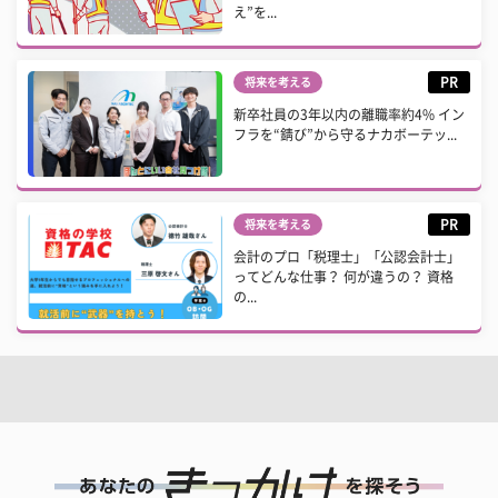
え”を...
PR
将来を考える
新卒社員の3年以内の離職率約4% イン
フラを“錆び”から守るナカボーテッ...
PR
将来を考える
会計のプロ「税理士」「公認会計士」
ってどんな仕事？ 何が違うの？ 資格
の...