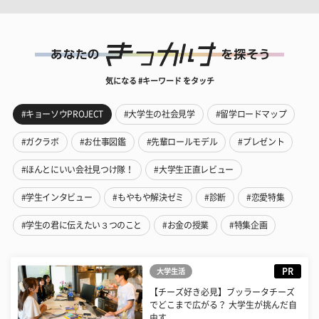
気になる #キーワード をタッチ
#キョーソウPROJECT
#大学生の社会見学
#留学ロードマップ
#ガクラボ
#お仕事図鑑
#先輩ロールモデル
#プレゼント
#ほんとにいい会社見つけ隊！
#大学生正直レビュー
#学生インタビュー
#もやもや解決ゼミ
#診断
#恋愛特集
#学生の君に伝えたい３つのこと
#お金の授業
#特集企画
PR
大学生活
【チーズ好き必見】ブッラータチーズ
でどこまで広がる？ 大学生が挑んだ自
由す...