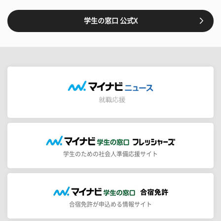
学生の窓口 公式X
学生のための社会人準備応援サイト
合宿免許が申込める情報サイト