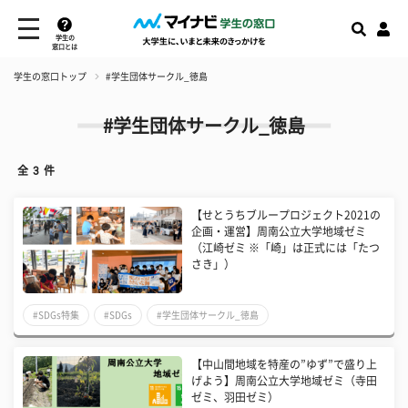
学生の
窓口とは
学生の窓口トップ
#学生団体サークル_徳島
#学生団体サークル_徳島
全
3
件
【せとうちブループロジェクト2021の
企画・運営】周南公立大学地域ゼミ
（江崎ゼミ ※「崎」は正式には「たつ
さき」）
#SDGs特集
#SDGs
#学生団体サークル_徳島
【中山間地域を特産の”ゆず”で盛り上
げよう】周南公立大学地域ゼミ（寺田
ゼミ、羽田ゼミ）