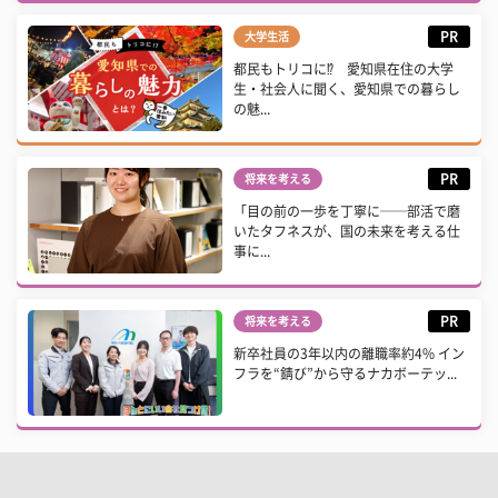
PR
大学生活
都民もトリコに⁉ 愛知県在住の大学
生・社会人に聞く、愛知県での暮らし
の魅...
PR
将来を考える
「目の前の一歩を丁寧に──部活で磨
いたタフネスが、国の未来を考える仕
事に...
PR
将来を考える
新卒社員の3年以内の離職率約4% イン
フラを“錆び”から守るナカボーテッ...