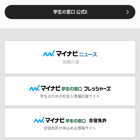
学生の窓口 公式X
学生のための社会人準備応援サイト
合宿免許が申込める情報サイト