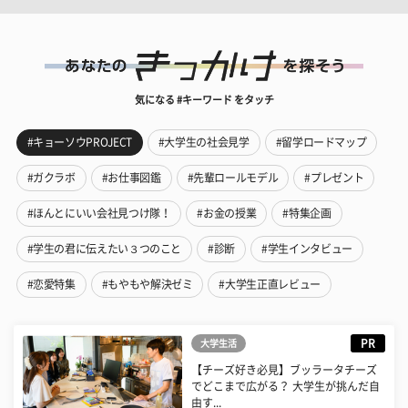
気になる #キーワード をタッチ
#キョーソウPROJECT
#大学生の社会見学
#留学ロードマップ
#ガクラボ
#お仕事図鑑
#先輩ロールモデル
#プレゼント
#ほんとにいい会社見つけ隊！
#お金の授業
#特集企画
#学生の君に伝えたい３つのこと
#診断
#学生インタビュー
#恋愛特集
#もやもや解決ゼミ
#大学生正直レビュー
PR
大学生活
【チーズ好き必見】ブッラータチーズ
でどこまで広がる？ 大学生が挑んだ自
由す...