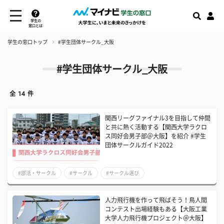
学生の
窓口とは
学生の窓口トップ
#学生団体サークル_大阪
#学生団体サークル_大阪
全
14
件
関西リーグファイナル3を目指して仲間
と共に熱く活動する【関西大学ラクロ
ス同好会男子部＠大阪】を紹介 #学生
団体サークルガイド2022
#部活・サークル
#サークル
#サークル選び
人力飛行機を作って飛ばそう！鳥人間
コンテスト出場経験もある【大阪工業
大学人力飛行機プロジェクト＠大阪】