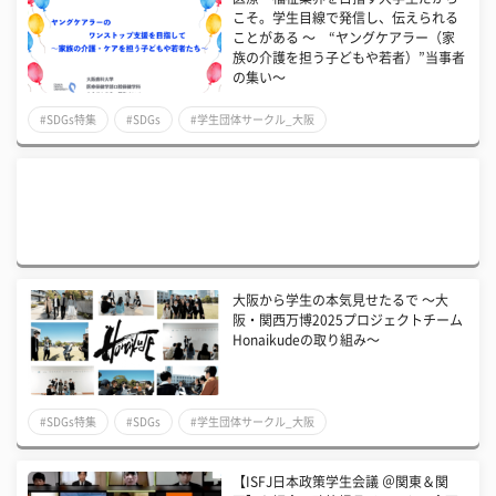
こそ。学生目線で発信し、伝えられる
ことがある 〜 “ヤングケアラー（家
族の介護を担う子どもや若者）”当事者
の集い〜
#SDGs特集
#SDGs
#学生団体サークル_大阪
大阪から学生の本気見せたるで 〜大
阪・関西万博2025プロジェクトチーム
Honaikudeの取り組み〜
#SDGs特集
#SDGs
#学生団体サークル_大阪
【ISFJ日本政策学生会議 ＠関東＆関