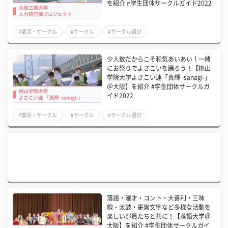
を紹介 #学生団体サークルガイド2022
#部活・サークル
#サークル
#サークル選び
少人数だからこそ和気あいあい！一緒
にお祭りでよさこいを踊ろう！【桃山
学院大学よさこい連「真輝 -sanagi-」
＠大阪】を紹介 #学生団体サークルガ
イド2022
#部活・サークル
#サークル
#サークル選び
落語・漫才・コント・大喜利・三味
線・太鼓・寄席文字など多様な活動を
楽しい部員たちと共に！【落語大学＠
大阪】を紹介 #学生団体サークルガイ