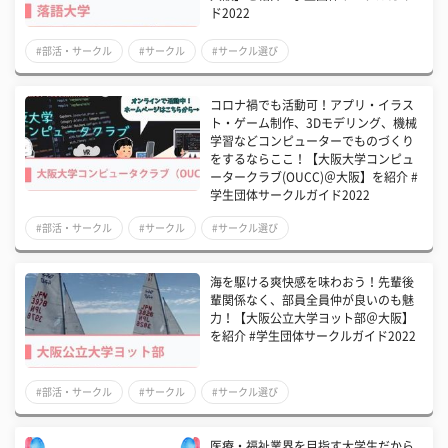
ド2022
#部活・サークル
#サークル
#サークル選び
コロナ禍でも活動可！アプリ・イラス
ト・ゲーム制作、3Dモデリング、機械
学習などコンピューターでものづくり
をするならここ！【大阪大学コンピュ
ータークラブ(OUCC)＠大阪】を紹介 #
学生団体サークルガイド2022
#部活・サークル
#サークル
#サークル選び
海を駆ける爽快感を味わおう！先輩後
輩関係なく、部員全員仲が良いのも魅
力！【大阪公立大学ヨット部＠大阪】
を紹介 #学生団体サークルガイド2022
#部活・サークル
#サークル
#サークル選び
医療・福祉業界を目指す大学生だから