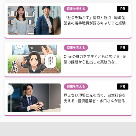
PR
将来を考える
「社会を動かす」情熱と視点 - 経済産
業省の若手職員が語るキャリアと経験
PR
将来を考える
Oliveの魅力を学生とともに広げる - 企
業の課題から創出した実践的な...
PR
将来を考える
見えない現場に光を当て、日本社会を
支える - 経済産業省・水口さんが語る...