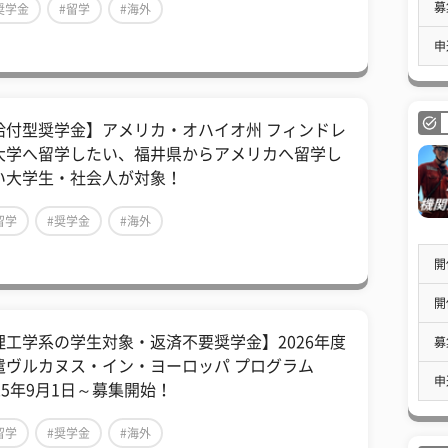
募
奨学金
#留学
#海外
申
給付型奨学金】アメリカ・オハイオ州 フィンドレ
大学へ留学したい、福井県からアメリカへ留学し
い大学生・社会人が対象！
留学
#奨学金
#海外
開
開
理工学系の学生対象・返済不要奨学金】2026年度
募
遣ヴルカヌス・イン・ヨーロッパ プログラム
申
025年9月1日～募集開始！
留学
#奨学金
#海外