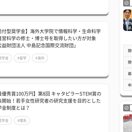
給付型奨学金】海外大学院で情報科学・生命科学
経営科学の修士・博士号を取得したい方が対象
公益財団法人 中島記念国際交流財団」
開
奨学金
#留学
#海外
開
募
申
最優秀賞100万円】第8回 キャタピラーSTEM賞の
集開始！若手女性研究者の研究支援を目的とした
学金制度とは？
奨学金
#理系