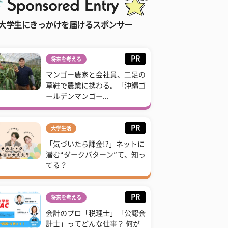
大学生にきっかけを届けるスポンサー
PR
将来を考える
マンゴー農家と会社員、二足の
草鞋で農業に携わる。「沖縄ゴ
ールデンマンゴー...
PR
大学生活
「気づいたら課金!?」ネットに
潜む“ダークパターン”て、知っ
てる？
PR
将来を考える
会計のプロ「税理士」「公認会
計士」ってどんな仕事？ 何が