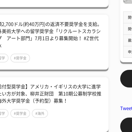
開
額2,700ドル(約40万円)の返済不要奨学金を支給。
開
外美術大学への留学奨学金「リクルートスカラシ
プ アート部門」7月1日より募集開始！ #Z世代
募
k
申
留学
#奨学金
給付型奨学金】アメリカ・イギリスの大学に進学
たい方が対象、柳井正財団 第10期公募制学校推
海外大学奨学金（予約型）募集！
Twee
留学
#奨学金
#海外