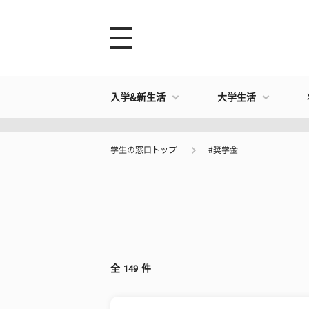
入学&新生活
大学生活
学生の窓口トップ
#奨学金
全
149
件