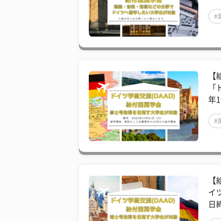
#
【
「
年1
#
【
イ
日