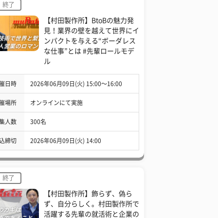
終了
【村田製作所】BtoBの魅力発
見！業界の壁を越えて世界にイ
ンパクトを与える“ボーダレス
な仕事”とは #先輩ロールモデ
ル
催日時
2026年06月09日(火) 15:00〜16:00
催場所
オンラインにて実施
集人数
300名
込締切
2026年06月09日(火) 14:00
終了
【村田製作所】飾らず、偽ら
ず、自分らしく。村田製作所で
活躍する先輩の就活術と企業の