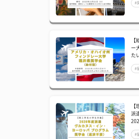
#
【
ー
た
#
【
派
2
#