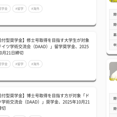
奨学金
#留学
#海外
開
開
募
給付型奨学金】修士号取得を目指す大学生が対象
申
ドイツ学術交流会（DAAD）」留学奨学金、2025
0月21日締切
奨学金
#留学
#海外
給付型奨学金】博士号取得を目指す方が対象「ド
開
ツ学術交流会（DAAD）」奨学金、2025年10月21
締切
開