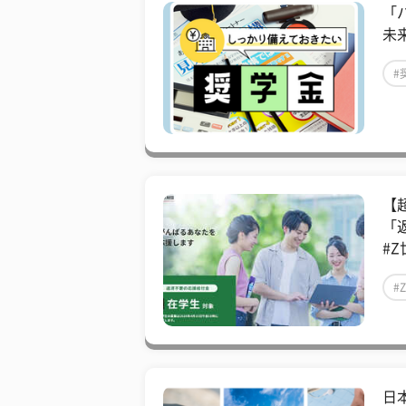
「
未
#
【
「
#Z
#
日