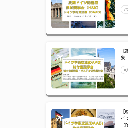
#
【
象
#
【
イ
（