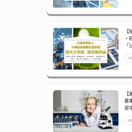
【
・
「
#
【
募
奨
#