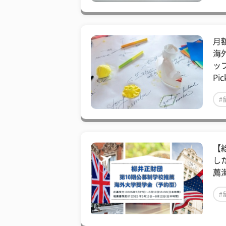
月
海
ッ
Pic
#
【
し
薦
#