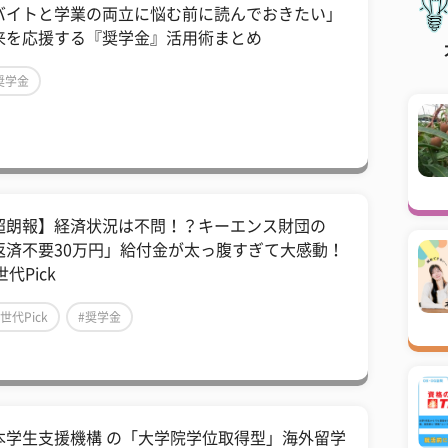
バイトと学業の両立に悩む前に読んでおきたい」
来を応援する『奨学金』活用術まとめ
奨学金
超朗報】経済状況は不問！？キーエンス財団の
返済不要30万円」給付金が太っ腹すぎて大感動！
世代Pick
Z世代Pick
#奨学金
本学生支援機構 の「大学院学位取得型」海外留学