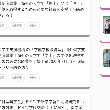
援制度募集！海外の大学で「修士」又は「博士」
学位を取得するための必要な経費を支援！※締め
り迫る！
留学
#奨学金
#海外
本学生支援機構 の「学部学位取得型」海外留学支
制度募集！海外の大学で「学士」の学位を取得す
ための必要な経費を支援！※2025年9月25日13時
ントリー締め切り
留学
#奨学金
#海外
給付型奨学金】ドイツで語学学習や地域研究をし
い方対象「ドイツ学術交流会（DAAD）」奨学金