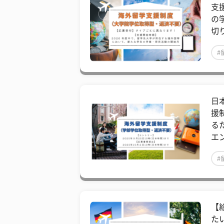
支
の
切
#
日
援
る
エ
#
【
た