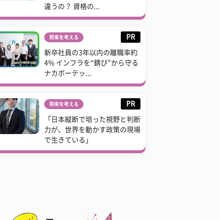
違うの？ 資格の...
PR
将来を考える
新卒社員の3年以内の離職率約
4% インフラを“錆び”から守る
ナカボーテッ...
PR
将来を考える
「日本縦断で培った視野と判断
力が、世界を動かす政策の現場
で生きている」