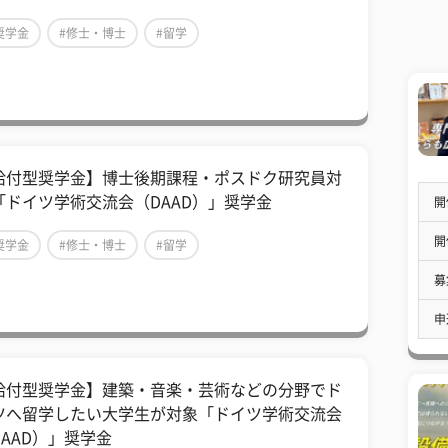
奨学金
#修士・博士
#留学
給付型奨学金】博士後期課程・ポスドク研究員対
「ドイツ学術交流会（DAAD）」奨学金
開
開
奨学金
#修士・博士
#留学
募
申
給付型奨学金】建築・音楽・芸術などの分野でド
ツへ留学したい大学生が対象「ドイツ学術交流会
DAAD）」奨学金