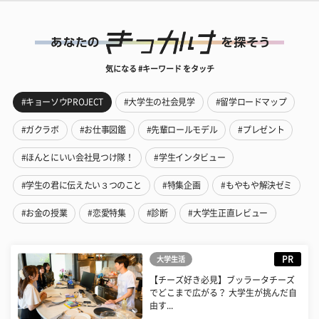
気になる #キーワード をタッチ
#キョーソウPROJECT
#大学生の社会見学
#留学ロードマップ
#ガクラボ
#お仕事図鑑
#先輩ロールモデル
#プレゼント
#ほんとにいい会社見つけ隊！
#学生インタビュー
#学生の君に伝えたい３つのこと
#特集企画
#もやもや解決ゼミ
#お金の授業
#恋愛特集
#診断
#大学生正直レビュー
PR
大学生活
【チーズ好き必見】ブッラータチーズ
でどこまで広がる？ 大学生が挑んだ自
由す...