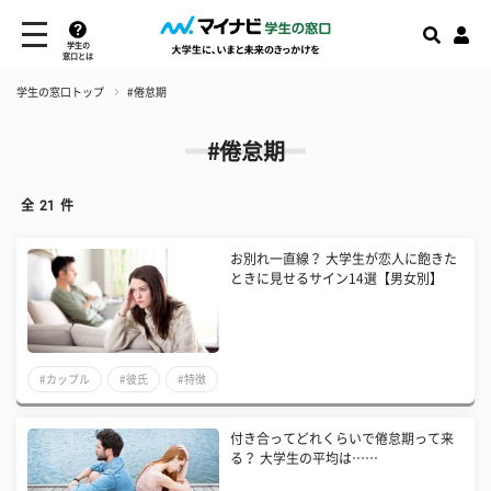
学生の
窓口とは
学生の窓口トップ
#倦怠期
#倦怠期
全
21
件
お別れ一直線？ 大学生が恋人に飽きた
ときに見せるサイン14選【男女別】
#カップル
#彼氏
#特徴
付き合ってどれくらいで倦怠期って来
る？ 大学生の平均は……