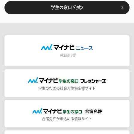
学生の窓口 公式X
学生のための社会人準備応援サイト
合宿免許が申込める情報サイト