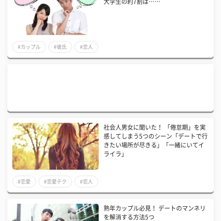
大学生の約7割は……
#カップル
#彼氏
#恋人
社会人男女に聞いた！ 「倦怠期」を実
感してしまう5つのシーン「デートで行
きたい場所が尽きる」「一緒にいてイ
ライラ」
#恋愛
#恋愛テク
#恋人
熟年カップル必見！ デートのマンネリ
を解消する方法5つ