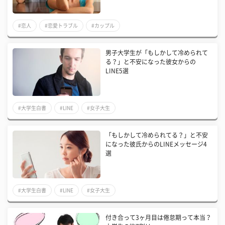
#恋人
#恋愛トラブル
#カップル
男子大学生が「もしかして冷められて
る？」と不安になった彼女からの
LINE5選
#大学生白書
#LINE
#女子大生
「もしかして冷められてる？」と不安
になった彼氏からのLINEメッセージ4
選
#大学生白書
#LINE
#女子大生
付き合って3ヶ月目は倦怠期って本当？