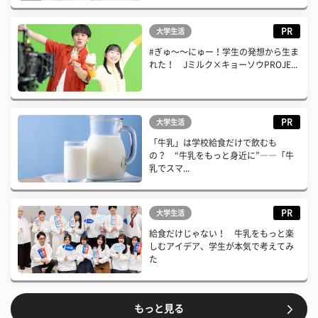
PR
大学生活
#ぎゅ〜〜にゅー！学生の発想から生ま
れた！ Jミルク×キョーソウPROJE...
PR
大学生活
「牛乳」は学校給食だけで飲むも
の？ “牛乳をもっと身近に”――「牛
乳でスマ...
PR
大学生活
給食だけじゃない！ 牛乳をもっと楽
しむアイデア、学生が本気で考えてみ
た
もっと見る