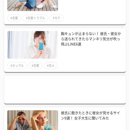
#恋愛
#恋愛トラブル
#モテ
胸キュンが止まらない！ 彼氏・彼女か
ら送られてきたらマンネリ気分が吹っ
飛ぶLINE6選
#カップル
#恋愛
#恋人
彼氏に飽きたときに彼女が見せるサイ
ン9選！ 女子大生に聞いてみた