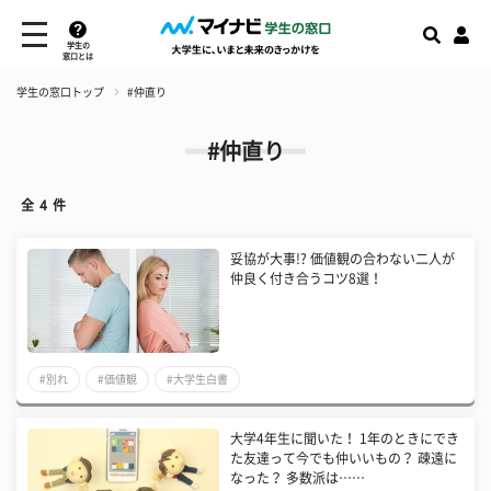
学生の
窓口とは
学生の窓口トップ
#仲直り
#仲直り
全
4
件
妥協が大事!? 価値観の合わない二人が
仲良く付き合うコツ8選！
#別れ
#価値観
#大学生白書
大学4年生に聞いた！ 1年のときにでき
た友達って今でも仲いいもの？ 疎遠に
なった？ 多数派は……