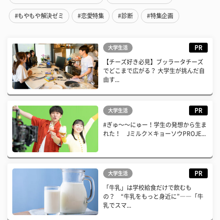
#もやもや解決ゼミ
#恋愛特集
#診断
#特集企画
PR
大学生活
【チーズ好き必見】ブッラータチーズ
でどこまで広がる？ 大学生が挑んだ自
由す...
PR
大学生活
#ぎゅ〜〜にゅー！学生の発想から生ま
れた！ Jミルク×キョーソウPROJE...
PR
大学生活
「牛乳」は学校給食だけで飲むも
の？ “牛乳をもっと身近に”――「牛
乳でスマ...