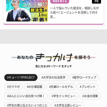
PR
将来を考える
一人で悩んでいた就活を、相談しなが
ら前へ! エージェントを活用して内々
定...
気になる #キーワード をタッチ
#キョーソウPROJECT
#大学生の社会見学
#留学ロードマップ
#ガクラボ
#お仕事図鑑
#先輩ロールモデル
#プレゼント
#ほんとにいい会社見つけ隊！
#学生インタビュー
#お金の授業
#学生の君に伝えたい３つのこと
#大学生正直レビュー