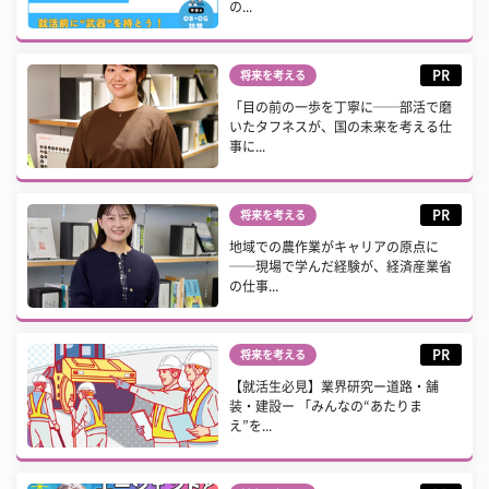
の...
PR
将来を考える
「目の前の一歩を丁寧に──部活で磨
いたタフネスが、国の未来を考える仕
事に...
PR
将来を考える
地域での農作業がキャリアの原点に
──現場で学んだ経験が、経済産業省
の仕事...
PR
将来を考える
【就活生必見】業界研究ー道路・舗
装・建設ー 「みんなの“あたりま
え”を...