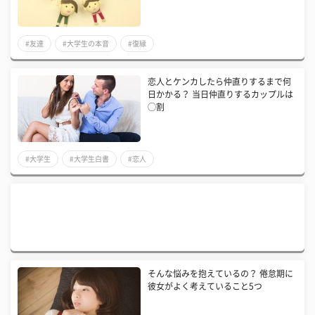
#友達
#大学生の本音
#復縁
恋人とケンカしたら仲直りするまで何
日かかる？ 当日仲直りするカップルは
◯割
#大学生
#大学生白書
#恋人
そんな悩みを抱えているの？ 倦怠期に
彼女がよく考えていること5つ