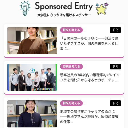
大学生にきっかけを届けるスポンサー
PR
将来を考える
「目の前の一歩を丁寧に──部活で磨
いたタフネスが、国の未来を考える仕
事に...
PR
将来を考える
新卒社員の3年以内の離職率約4% イン
フラを“錆び”から守るナカボーテッ...
PR
将来を考える
地域での農作業がキャリアの原点に
──現場で学んだ経験が、経済産業省
の仕事...