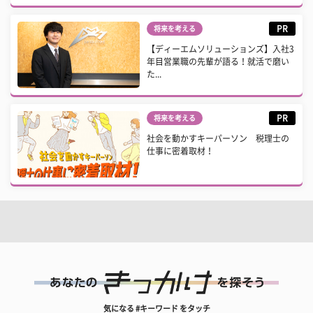
PR
将来を考える
【ディーエムソリューションズ】入社3
年目営業職の先輩が語る！就活で磨い
た...
PR
将来を考える
社会を動かすキーパーソン 税理士の
仕事に密着取材！
気になる #キーワード をタッチ