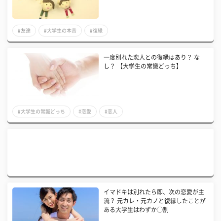
#友達
#大学生の本音
#復縁
一度別れた恋人との復縁はあり？ な
し？ 【大学生の常識どっち】
#大学生の常識どっち
#恋愛
#恋人
イマドキは別れたら即、次の恋愛が主
流？ 元カレ・元カノと復縁したことが
ある大学生はわずか◯割