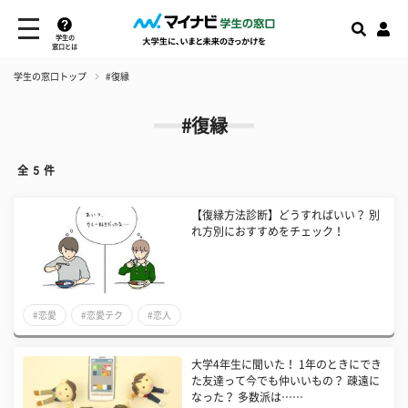
学生の
窓口とは
学生の窓口トップ
#復縁
#復縁
全
5
件
【復縁方法診断】どうすればいい？ 別
れ方別におすすめをチェック！
#恋愛
#恋愛テク
#恋人
大学4年生に聞いた！ 1年のときにでき
た友達って今でも仲いいもの？ 疎遠に
なった？ 多数派は……