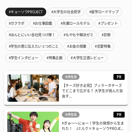
#キョーソウPROJECT
#大学生の社会見学
#留学ロードマップ
#ガクラボ
#お仕事図鑑
#先輩ロールモデル
#プレゼント
#ほんとにいい会社見つけ隊！
#もやもや解決ゼミ
#診断
#学生の君に伝えたい３つのこと
#お金の授業
#恋愛特集
#学生インタビュー
#特集企画
#大学生正直レビュー
PR
大学生活
【チーズ好き必見】ブッラータチーズ
でどこまで広がる？ 大学生が挑んだ自
由す...
PR
大学生活
#ぎゅ〜〜にゅー！学生の発想から生ま
れた！ Jミルク×キョーソウPROJE...