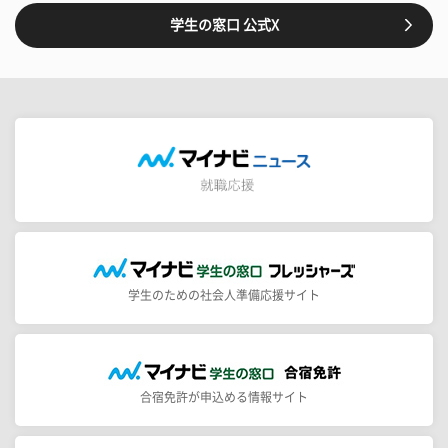
学生の窓口 公式X
学生のための社会人準備応援サイト
合宿免許が申込める情報サイト