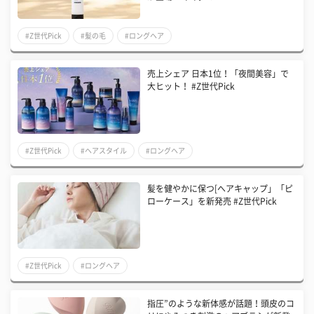
#Z世代Pick
#髪の毛
#ロングヘア
売上シェア 日本1位！「夜間美容」で
大ヒット！ #Z世代Pick
#Z世代Pick
#ヘアスタイル
#ロングヘア
髪を健やかに保つ[へアキャップ」「ピ
ローケース」を新発売 #Z世代Pick
#Z世代Pick
#ロングヘア
指圧”のような新体感が話題！頭皮のコ