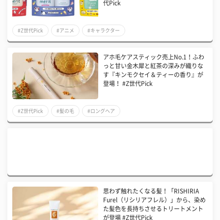
代Pick
#Z世代Pick
#アニメ
#キャラクター
アホ毛ケアスティック売上No.1！ふわ
っと甘い金木犀と紅茶の深みが織りな
す『キンモクセイ＆ティーの香り』が
登場！ #Z世代Pick
#Z世代Pick
#髪の毛
#ロングヘア
思わず触れたくなる髪！「RISHIRIA
Furel（リシリアフレル）」から、染め
た髪色を長持ちさせるトリートメント
が登場 #Z世代Pick