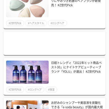
リにやみつき刺激のヘアブラシが新発
売！ #Z世代Pick
#Z世代Pick
#ヘアスタイル
#ロングヘア
日経トレンディ「2022年ヒット商品ベ
スト30」にナイトケアビューティーブ
ランド「YOLU」が選出！ #Z世代Pick
#Z世代Pick
#ロングヘア
#保湿
お好みのシャンプーや美容液を炭酸化
できる「e-soda beauty」が国内最大規