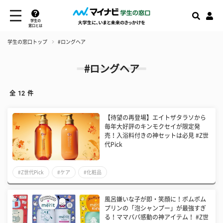
学生の
窓口とは
学生の窓口トップ
#ロングヘア
#ロングヘア
全
12
件
【待望の再登場】エイトザタラソから
毎年大好評のキンモクセイが限定発
売！入浴料付きの神セットは必見 #Z世
代Pick
#Z世代Pick
#ケア
#化粧品
風呂嫌いな子が即・笑顔に！ポムポム
プリンの「泡シャンプー」が最強すぎ
る！ママパパ感動の神アイテム！ #Z世