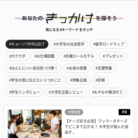
気になる #キーワード をタッチ
#キョーソウPROJECT
#大学生の社会見学
#留学ロードマップ
#ガクラボ
#お仕事図鑑
#先輩ロールモデル
#プレゼント
#ほんとにいい会社見つけ隊！
#お金の授業
#恋愛特集
#学生の君に伝えたい３つのこと
#特集企画
#診断
#学生インタビュー
#大学生正直レビュー
#もやもや解決ゼミ
PR
大学生活
【チーズ好き必見】ブッラータチーズ
でどこまで広がる？ 大学生が挑んだ自
由す...