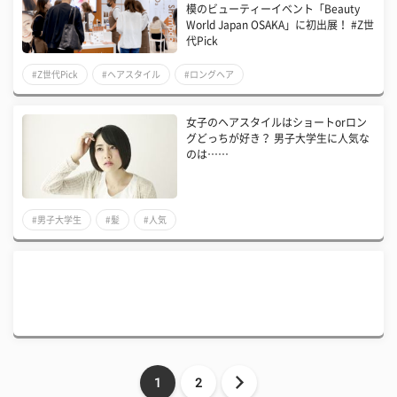
模のビューティーイベント「Beauty
World Japan OSAKA」に初出展！ #Z世
代Pick
#Z世代Pick
#ヘアスタイル
#ロングヘア
女子のヘアスタイルはショートorロン
グどっちが好き？ 男子大学生に人気な
のは……
#男子大学生
#髪
#人気
1
2