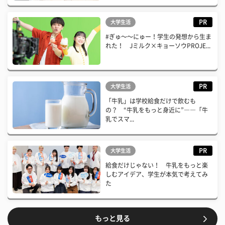
PR
大学生活
#ぎゅ〜〜にゅー！学生の発想から生ま
れた！ Jミルク×キョーソウPROJE...
PR
大学生活
「牛乳」は学校給食だけで飲むも
の？ “牛乳をもっと身近に”――「牛
乳でスマ...
PR
大学生活
給食だけじゃない！ 牛乳をもっと楽
しむアイデア、学生が本気で考えてみ
た
もっと見る