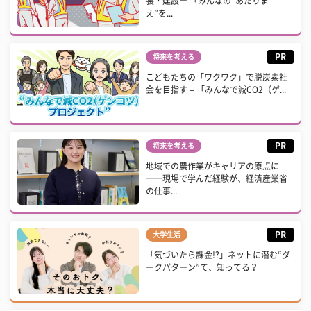
装・建設ー 「みんなの“あたりま
え”を...
PR
将来を考える
こどもたちの「ワクワク」で脱炭素社
会を目指す – 「みんなで減CO2（ゲ...
PR
将来を考える
地域での農作業がキャリアの原点に
──現場で学んだ経験が、経済産業省
の仕事...
PR
大学生活
「気づいたら課金!?」ネットに潜む“ダ
ークパターン”て、知ってる？