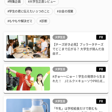
#特集企画
#大学生正直レビュー
#学生の君に伝えたい３つのこと
#お金の授業
#もやもや解決ゼミ
#診断
PR
大学生活
【チーズ好き必見】ブッラータチーズ
でどこまで広がる？ 大学生が挑んだ自
由す...
PR
大学生活
#ぎゅ〜〜にゅー！学生の発想から生ま
れた！ Jミルク×キョーソウPROJE...
PR
大学生活
「牛乳」は学校給食だけで飲むも