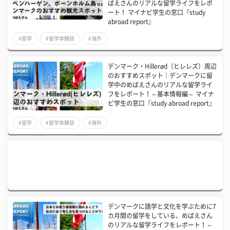
ばえさんのリアルな留学ライフをレポ
ート！ マイナビ学生の窓口『study
abroad report』
#留学
#留学体験談
#海外
デンマーク・Hillerød（ヒレレズ）周辺
のおすすめスポット｜デンマークに留
学中のめばえさんのリアルな留学ライ
フをレポート！～基本情報編～ マイナ
ビ学生の窓口『study abroad report』
#留学
#留学体験談
#海外
デンマークに語学と文化を学ぶために7
カ月間の留学をしている、めばえさん
のリアルな留学ライフをレポート！～