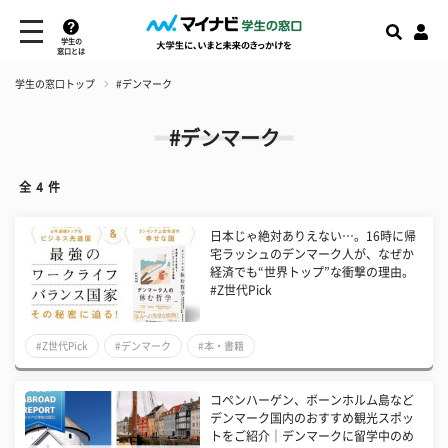
学生の
窓口とは
学生の窓口トップ
#デンマーク
#デンマーク
全
4
件
日本じゃ絶対ありえない…。16時に帰
宅ラッシュのデンマーク人が、なぜか
経済でも“世界トップ”な衝撃の理由。
#Z世代Pick
#Z世代Pick
#デンマーク
#本・書籍
コペンハーゲン、ボーンホルム島など
デンマーク国内のおすすめ観光スポッ
トをご紹介｜デンマークに留学中のめ