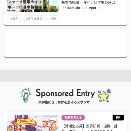
基本情報編～ マイナビ学生の窓口
『study abroad report』
#留学
#留学体験談
#海外
大学生にきっかけを届けるスポンサー
PR
将来を考える
【就活生必見】業界研究ー道路・舗