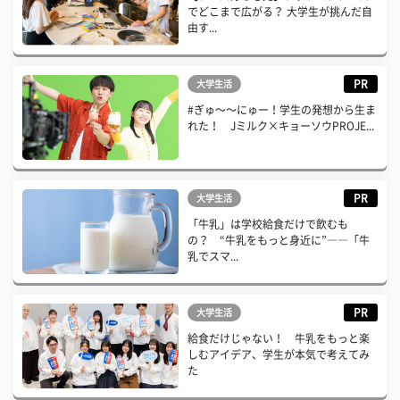
でどこまで広がる？ 大学生が挑んだ自
由す...
PR
大学生活
#ぎゅ〜〜にゅー！学生の発想から生ま
れた！ Jミルク×キョーソウPROJE...
PR
大学生活
「牛乳」は学校給食だけで飲むも
の？ “牛乳をもっと身近に”――「牛
乳でスマ...
PR
大学生活
給食だけじゃない！ 牛乳をもっと楽
しむアイデア、学生が本気で考えてみ
た