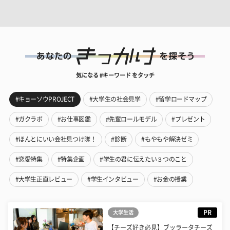
気になる #キーワード をタッチ
#キョーソウPROJECT
#大学生の社会見学
#留学ロードマップ
#ガクラボ
#お仕事図鑑
#先輩ロールモデル
#プレゼント
#ほんとにいい会社見つけ隊！
#診断
#もやもや解決ゼミ
#恋愛特集
#特集企画
#学生の君に伝えたい３つのこと
#大学生正直レビュー
#学生インタビュー
#お金の授業
PR
大学生活
【チーズ好き必見】ブッラータチーズ