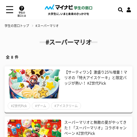
学生の
窓口とは
学生の窓口トップ
#スーパーマリオ
#スーパーマリオ
全
8
件
【サーティワン】激盛り25％増量！マ
リオの「特大アイスケーキ」と限定バ
ッジが熱い！ #Z世代Pick
#Z世代Pick
#ゲーム
#アイスクリーム
スーパーマリオと無敵の夏がやってき
た！「スーパーマリオ」コラボキャン
ペーン #Z世代Pick