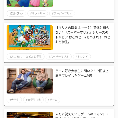
#Z世代Pick
#サントリー
#スーパーマリオ
【マリオの職業は……？】意外と知ら
ない⁈ 『スーパーマリオ』シリーズの
トリビア おどおど #あつまれ！_おど
おど学生。
#あつまれ！_おどおど学生
#スーパーマリオ
#トレンド
ゲーム好き大学生に聞いた！ 2回以上
周回プレイしたゲーム9選
#大学生
#大学生白書
#ゲーム
未だに覚えているゲームのコマンド・