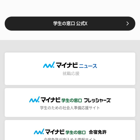
学生の窓口 公式X
学生のための社会人準備応援サイト
合宿免許が申込める情報サイト