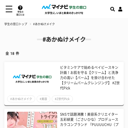
学生の
窓口とは
学生の窓口トップ
#あかぬけメイク
#あかぬけメイク
全
18
件
ビタミンケアで始めるベイビースキン
計画！お肌を守る【クリーム】と洗浄
力の高い【バーム】を掛け合わせた
【クリームバームクレンジング】 #Z世
代Pick
#あかぬけメイク
#美容
#Z世代Pick
SNSで話題沸騰！美容系クリエイター
五彩緋夏（ごさいひな）プロデュース
カラコンブランド 『PUUUUCHU（プ