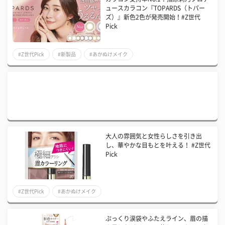
ュースカラコン『TOPARDS（トパー
ズ）』新色2色が発売開始！#Z世代
Pick
#Z世代Pick
#新製品
#あかぬけメイク
大人の雰囲気と女性らしさを引き出
し、華やかな目もとを叶える！ #Z世代
Pick
#Z世代Pick
#あかぬけメイク
ぷっくり涙袋やふたえライン、眉の描