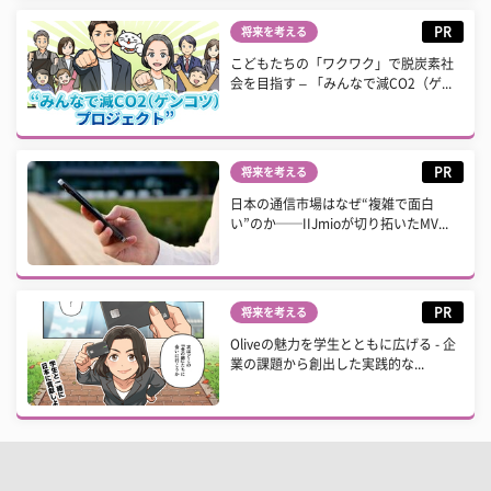
PR
将来を考える
こどもたちの「ワクワク」で脱炭素社
会を目指す – 「みんなで減CO2（ゲ...
PR
将来を考える
日本の通信市場はなぜ“複雑で面白
い”のか──IIJmioが切り拓いたMV...
PR
将来を考える
Oliveの魅力を学生とともに広げる - 企
業の課題から創出した実践的な...