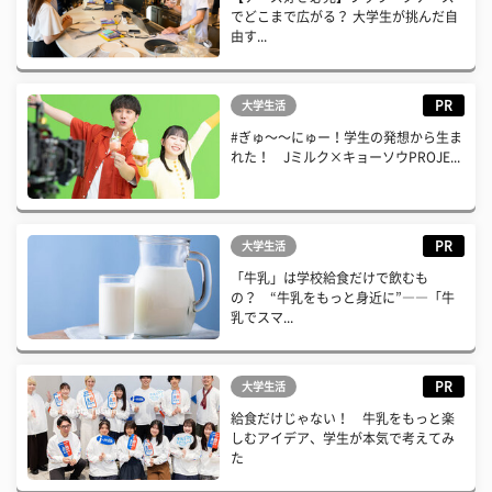
でどこまで広がる？ 大学生が挑んだ自
由す...
PR
大学生活
#ぎゅ〜〜にゅー！学生の発想から生ま
れた！ Jミルク×キョーソウPROJE...
PR
大学生活
「牛乳」は学校給食だけで飲むも
の？ “牛乳をもっと身近に”――「牛
乳でスマ...
PR
大学生活
給食だけじゃない！ 牛乳をもっと楽
しむアイデア、学生が本気で考えてみ
た