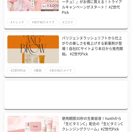
ーチュ）』がお得に買える！トライア
ルキャンペーンがスタート！ #Z世代
Pick
#トレンド
#あかぬけメイク
#コスメ
パリジェンヌラッシュリフトから仕上
がりの美しさを格上げする新薬剤が登
場！自社ECサイトより本日から発売開
始。 #Z世代Pick
#Z世代Pick
#美容
#あかぬけメイク
使用期限30秒の生美容液！Yunthから
「生ビタミンC」配合の「生ビタミンC
クレンジングクリーム」#Z世代Pick