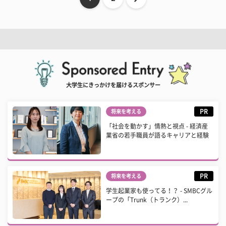
大学生にきっかけを届けるスポンサー
PR
将来を考える
「社会を動かす」情熱と視点 - 経済産
業省の若手職員が語るキャリアと経験
PR
将来を考える
学生起業家も使ってる！？ - SMBCグル
ープの「Trunk（トランク）...