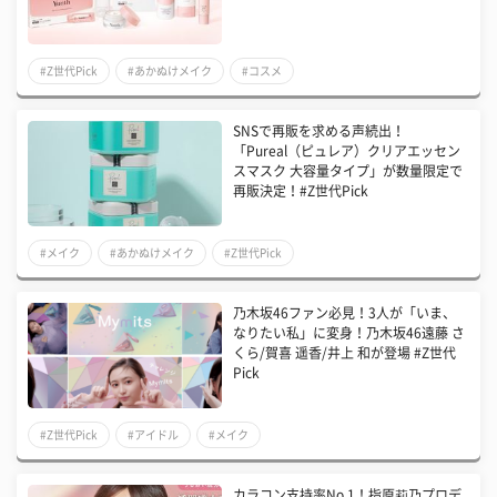
#Z世代Pick
#あかぬけメイク
#コスメ
SNSで再販を求める声続出！
「Pureal（ピュレア）クリアエッセン
スマスク 大容量タイプ」が数量限定で
再販決定！#Z世代Pick
#メイク
#あかぬけメイク
#Z世代Pick
乃木坂46ファン必見！3人が「いま、
なりたい私」に変身！乃木坂46遠藤 さ
くら/賀喜 遥香/井上 和が登場 #Z世代
Pick
#Z世代Pick
#アイドル
#メイク
カラコン支持率No.1！指原莉乃プロデ