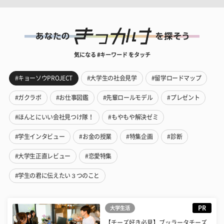
気になる #キーワード をタッチ
#キョーソウPROJECT
#大学生の社会見学
#留学ロードマップ
#ガクラボ
#お仕事図鑑
#先輩ロールモデル
#プレゼント
#ほんとにいい会社見つけ隊！
#もやもや解決ゼミ
#学生インタビュー
#お金の授業
#特集企画
#診断
#大学生正直レビュー
#恋愛特集
#学生の君に伝えたい３つのこと
PR
大学生活
【チーズ好き必見】ブッラータチーズ