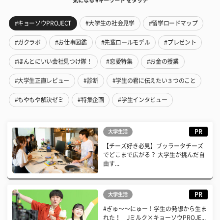
気になる #キーワード をタッチ
#キョーソウPROJECT
#大学生の社会見学
#留学ロードマップ
#ガクラボ
#お仕事図鑑
#先輩ロールモデル
#プレゼント
#ほんとにいい会社見つけ隊！
#恋愛特集
#お金の授業
#大学生正直レビュー
#診断
#学生の君に伝えたい３つのこと
#もやもや解決ゼミ
#特集企画
#学生インタビュー
PR
大学生活
【チーズ好き必見】ブッラータチーズ
でどこまで広がる？ 大学生が挑んだ自
由す...
PR
大学生活
#ぎゅ〜〜にゅー！学生の発想から生ま
れた！ Jミルク×キョーソウPROJE...