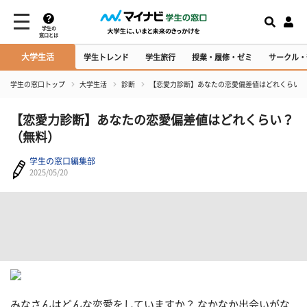
学生の
窓口とは
大学生活
学生トレンド
学生旅行
授業・履修・ゼミ
サークル・
学生の窓口トップ
大学生活
診断
【恋愛力診断】あなたの恋愛偏差値はどれくらい？
【恋愛力診断】あなたの恋愛偏差値はどれくらい？
（無料）
学生の窓口編集部
2025/05/20
みなさんはどんな恋愛をしていますか？ なかなか出会いがな