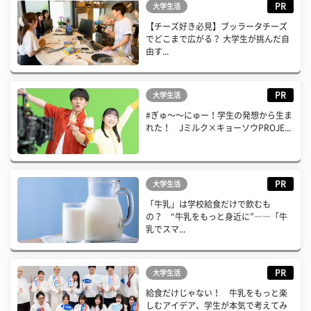
PR
大学生活
【チーズ好き必見】ブッラータチーズ
でどこまで広がる？ 大学生が挑んだ自
由す...
PR
大学生活
#ぎゅ〜〜にゅー！学生の発想から生ま
れた！ Jミルク×キョーソウPROJE...
PR
大学生活
「牛乳」は学校給食だけで飲むも
の？ “牛乳をもっと身近に”――「牛
乳でスマ...
PR
大学生活
給食だけじゃない！ 牛乳をもっと楽
しむアイデア、学生が本気で考えてみ