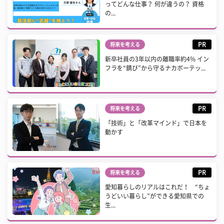
ってどんな仕事？ 何が違うの？ 資格
の...
PR
将来を考える
新卒社員の3年以内の離職率約4% イン
フラを“錆び”から守るナカボーテッ...
PR
将来を考える
「技術」と「改革マインド」で日本を
動かす
PR
将来を考える
愛知暮らしのリアルはこれだ！ “ちょ
うどいい暮らし”ができる愛知県での
生...