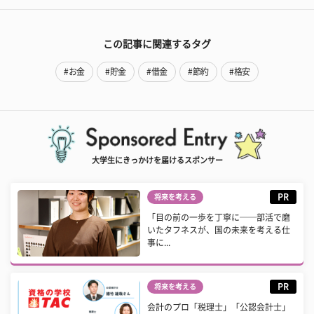
この記事に関連するタグ
#お金
#貯金
#借金
#節約
#格安
大学生にきっかけを届けるスポンサー
PR
将来を考える
「目の前の一歩を丁寧に──部活で磨
いたタフネスが、国の未来を考える仕
事に...
PR
将来を考える
会計のプロ「税理士」「公認会計士」