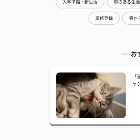
入学準備・新生活
車のある生活
履修登録
春から
お
「
ャ