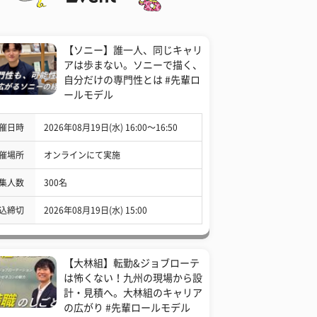
【ソニー】誰一人、同じキャリ
アは歩まない。ソニーで描く、
自分だけの専門性とは #先輩ロ
ールモデル
催日時
2026年08月19日(水) 16:00〜16:50
催場所
オンラインにて実施
集人数
300名
込締切
2026年08月19日(水) 15:00
【大林組】転勤&ジョブローテ
は怖くない！九州の現場から設
計・見積へ。大林組のキャリア
の広がり #先輩ロールモデル