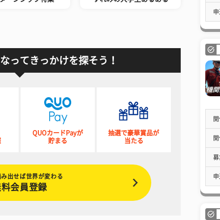
申
なってきっかけを探そう！
開
QUOカードPayが
抽選で豪華賞品が
開
催
貯まる
当たる
募
踏み出せば世界が変わる
申
無料会員登録