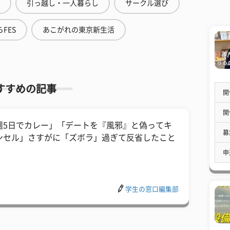
引っ越し・一人暮らし
サークル選び
FES
あこがれの東京新生活
すすめの記事
開
開
週5日でカレー」「デートを『風邪』と偽ってキ
募
ンセル」さすがに「ズボラ」過ぎて反省したこと
申
学生の窓口編集部