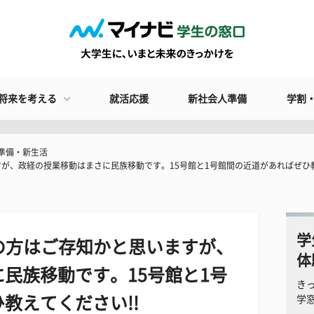
将来を考える
就活応援
新社会人準備
学割
準備・新生活
が、政経の授業移動はまさに民族移動です。15号館と1号館間の近道があればぜひ教
学
の方はご存知かと思いますが、
体
民族移動です。15号館と1号
き
教えてください!!
学