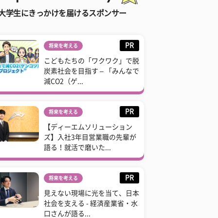
大学生にきっかけを届けるスポンサー
PR
将来を考える
こどもたちの「ワクワク」で脱
炭素社会を目指す – 「みんなで
減CO2（ゲ...
PR
将来を考える
【ディーエムソリューション
ズ】入社3年目営業職の先輩が
語る！就活で磨いた...
PR
将来を考える
見えない現場に光を当て、日本
社会を支える - 経済産業省・水
口さんが語る...