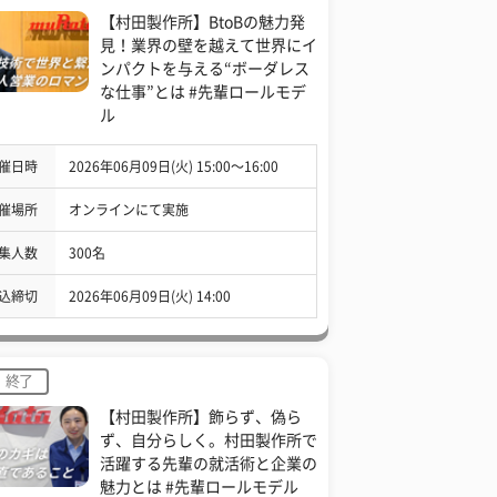
【村田製作所】BtoBの魅力発
見！業界の壁を越えて世界にイ
ンパクトを与える“ボーダレス
な仕事”とは #先輩ロールモデ
ル
催日時
2026年06月09日(火) 15:00〜16:00
催場所
オンラインにて実施
集人数
300名
込締切
2026年06月09日(火) 14:00
終了
【村田製作所】飾らず、偽ら
ず、自分らしく。村田製作所で
活躍する先輩の就活術と企業の
魅力とは #先輩ロールモデル