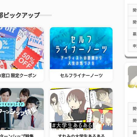
開
部ピックアップ
開
募
申
の窓口 限定クーポン
セルフライナーノーツ
開
開
募
ターンシップ特集
すれみの大学生あるある