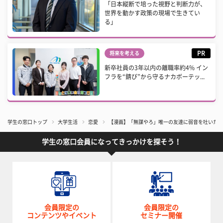
「日本縦断で培った視野と判断力が、
世界を動かす政策の現場で生きてい
る」
PR
将来を考える
新卒社員の3年以内の離職率約4% イン
フラを“錆び”から守るナカボーテッ...
学生の窓口トップ
大学生活
恋愛
【漫画】「無謀やろ」唯一の友達に弱音を吐いたら
学生の窓口会員になってきっかけを探そう！
会員限定の
会員限定の
コンテンツやイベント
セミナー開催