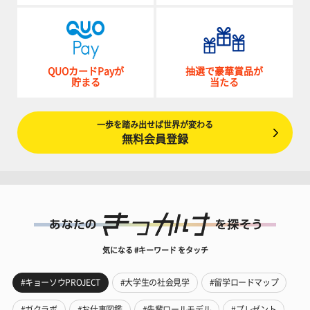
QUOカードPayが
抽選で豪華賞品が
貯まる
当たる
一歩を踏み出せば世界が変わる
無料会員登録
気になる #キーワード をタッチ
#キョーソウPROJECT
#大学生の社会見学
#留学ロードマップ
#ガクラボ
#お仕事図鑑
#先輩ロールモデル
#プレゼント