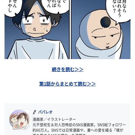
続きを読む＞＞
第1話からまとめて読む＞＞
ババレオ
漫画家／イラストレーター
元不登校生＆対人恐怖症のSNS漫画家。SNS総フォロワー
約60万人。SNSでは日常漫画や、妻への愛を綴る「僕が