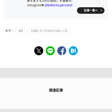
妻を愛する100の理由」を連載中。
Instagram▶
@babareo.personal
記事一覧へ
タグ：
漫画
【漫画】対人恐怖症を克服した話
関連記事