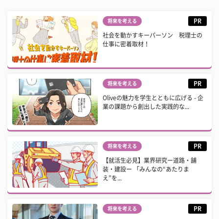
PR
将来を考える
社会を動かすキーパーソン 税理士の
仕事に密着取材！
PR
将来を考える
Oliveの魅力を学生とともに広げる - 企
業の課題から創出した実践的な...
PR
将来を考える
【就活生必見】業界研究ー道路・舗
装・建設ー 「みんなの“あたりま
え”を...
PR
将来を考える