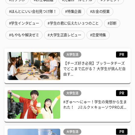
#ほんとにいい会社見つけ隊！
#特集企画
#お金の授業
#学生インタビュー
#学生の君に伝えたい３つのこと
#診断
#もやもや解決ゼミ
#大学生正直レビュー
#恋愛特集
PR
大学生活
【チーズ好き必見】ブッラータチーズ
でどこまで広がる？ 大学生が挑んだ自
由す...
PR
大学生活
#ぎゅ〜〜にゅー！学生の発想から生ま
れた！ Jミルク×キョーソウPROJE...
PR
大学生活