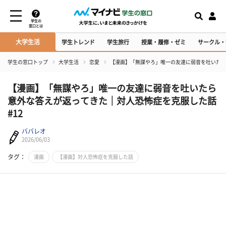
学生の
窓口とは
大学生活
学生トレンド
学生旅行
授業・履修・ゼミ
サークル・
学生の窓口トップ
大学生活
恋愛
【漫画】「無謀やろ」唯一の友達に弱音を吐いたら
【漫画】「無謀やろ」唯一の友達に弱音を吐いたら
意外な答えが返ってきた│対人恐怖症を克服した話
#12
ババレオ
2026/06/03
タグ：
漫画
【漫画】対人恐怖症を克服した話