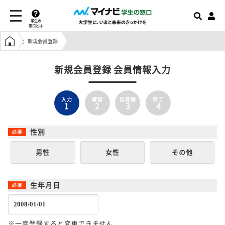
学生の
窓口とは
学生の窓口トップ
新規会員登録
新規会員登録 会員情報入力
入力
確認
仮登録
完了
1
2
3
4
性別
男性
女性
その他
生年月日
※一度登録すると変更できません